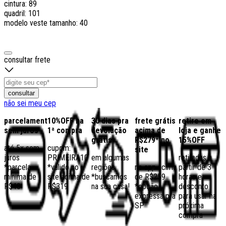
cintura: 89
quadril: 101
modelo veste tamanho: 40
consultar frete
consultar
não sei meu cep
parcelamento
10%OFF na
30 dias pra
frete grátis
retire em
sem juros
1ª compra
devolução
acima de
loja e ganhe
grátis
R$279* no
15%OFF
até 5x sem
cupom:
site
juros
PRIMEIRA10
em algumas
retiradas a
*parcela
*válido no
regiões,
no app acima
partir de 3
mínima de
site acima de
*buscamos
de R$259
horas e
R$40
R$319
na sua casa!
*opção
desconto
expressa pra
para usar na
SP
próxima
compra