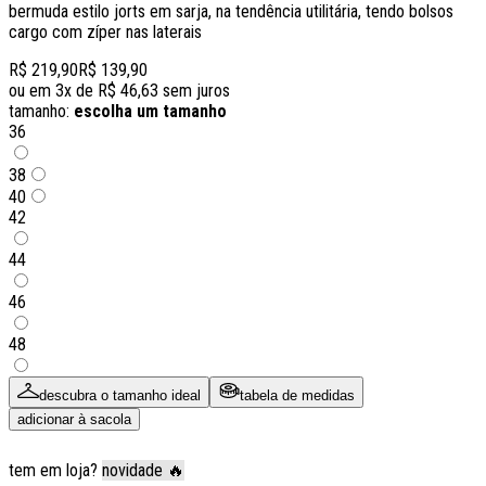
bermuda estilo jorts em sarja, na tendência utilitária, tendo bolsos
cargo com zíper nas laterais
R$ 219,90
R$ 139,90
ou em
3
x de
R$ 46,63
sem juros
tamanho:
escolha um tamanho
36
38
40
42
44
46
48
descubra o tamanho ideal
tabela de medidas
adicionar à sacola
tem em loja?
novidade 🔥