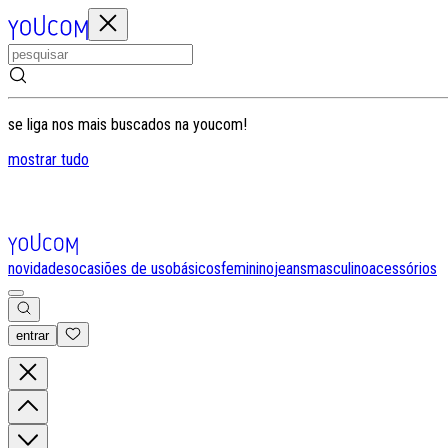
se liga nos mais buscados na youcom!
mostrar tudo
novidades
ocasiões de uso
básicos
feminino
jeans
masculino
acessórios
entrar
0