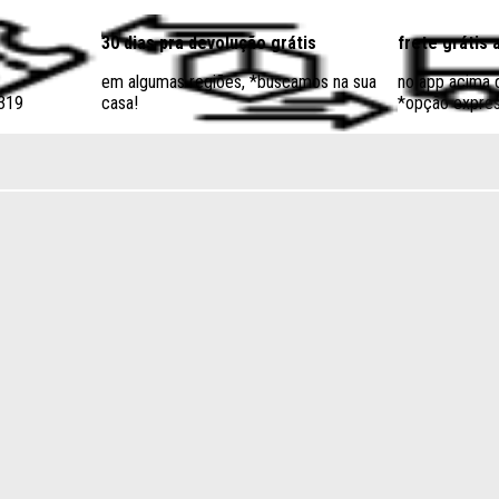
30 dias pra devolução grátis
frete grátis 
em algumas regiões, *buscamos na sua
no app acima
$319
casa!
*opção expres