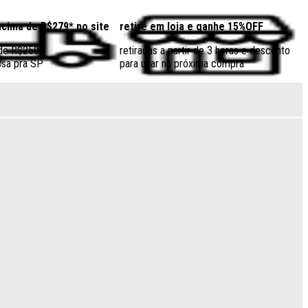
acima de R$279* no site
retire em loja e ganhe 15%OFF
 de R$259
retiradas a partir de 3 horas e desconto
sa pra SP
para usar na próxima compra