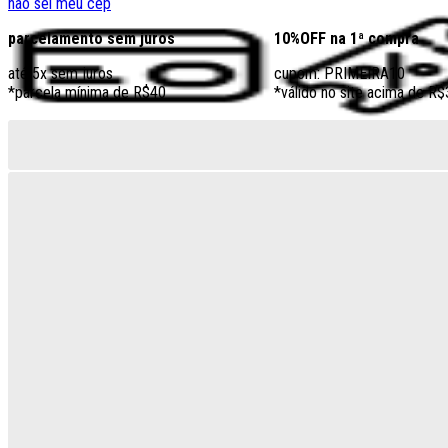
não sei meu cep
parcelamento sem juros
10%OFF na 1ª compra
até 5x sem juros
cupom: PRIMEIRA10
*parcela mínima de R$40
*válido no site acima de R