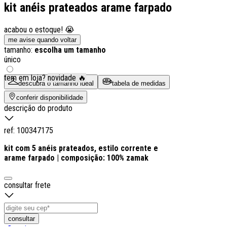
kit anéis prateados arame farpado
acabou o estoque! 😭
me avise quando voltar
tamanho:
escolha um tamanho
único
tem em loja?
novidade 🔥
descubra o tamanho ideal
tabela de medidas
conferir disponibilidade
descrição do produto
ref:
100347175
kit com 5 anéis prateados, estilo corrente e
arame farpado | composição: 100% zamak
consultar frete
consultar