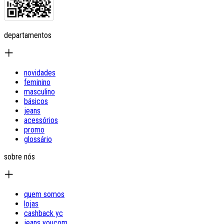
departamentos
novidades
feminino
masculino
básicos
jeans
acessórios
promo
glossário
sobre nós
quem somos
lojas
cashback yc
jeans youcom