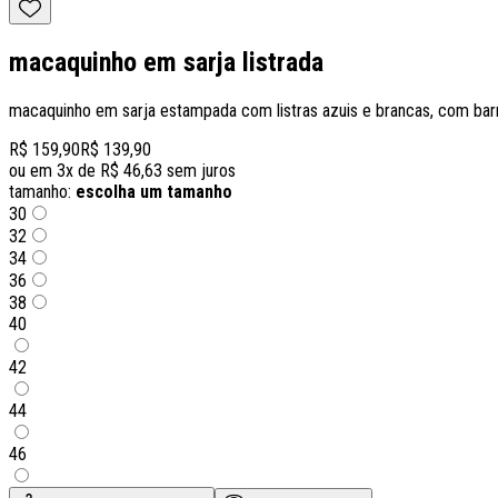
macaquinho em sarja listrada
macaquinho em sarja estampada com listras azuis e brancas, com barra
R$ 159,90
R$ 139,90
ou em
3
x de
R$ 46,63
sem juros
tamanho:
escolha um tamanho
30
32
34
36
38
40
42
44
46