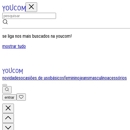
se liga nos mais buscados na youcom!
mostrar tudo
novidades
ocasiões de uso
básicos
feminino
jeans
masculino
acessórios
entrar
0