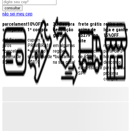
consultar
não sei meu cep
parcelamento
10%OFF na
30 dias pra
frete grátis
retire em
sem juros
1ª compra
devolução
acima de
loja e ganhe
grátis
R$279* no
15%OFF
até 5x sem
cupom:
site
juros
PRIMEIRA10
em algumas
retiradas a
*parcela
*válido no
regiões,
no app acima
partir de 3
mínima de
site acima de
*buscamos
de R$259
horas e
R$40
R$319
na sua casa!
*opção
desconto
expressa pra
para usar na
SP
próxima
compra