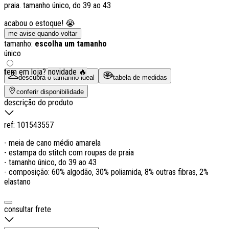
praia. tamanho único, do 39 ao 43
acabou o estoque! 😭
me avise quando voltar
tamanho:
escolha um tamanho
único
tem em loja?
novidade 🔥
descubra o tamanho ideal
tabela de medidas
conferir disponibilidade
descrição do produto
ref:
101543557
- meia de cano médio amarela
- estampa do stitch com roupas de praia
- tamanho único, do 39 ao 43
- composição: 60% algodão, 30% poliamida, 8% outras fibras, 2%
elastano
consultar frete