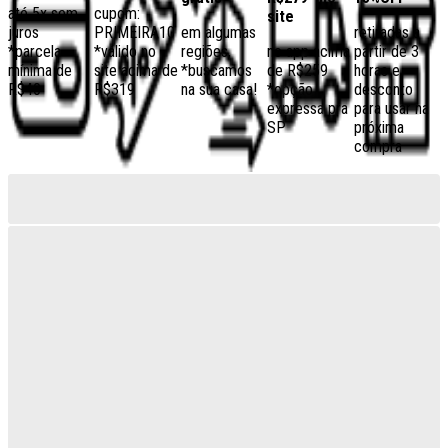
até 5x sem
cupom:
site
juros
PRIMEIRA10
em algumas
retiradas a
*parcela
*válido no
regiões,
no app acima
partir de 3
mínima de
site acima de
*buscamos
de R$259
horas e
R$40
R$319
na sua casa!
*opção
desconto
expressa pra
para usar na
SP
próxima
compra