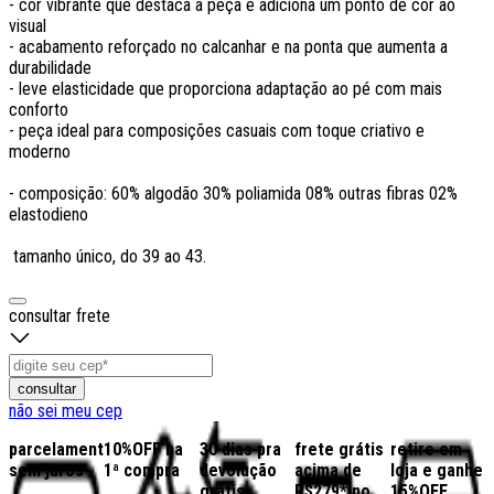
- cor vibrante que destaca a peça e adiciona um ponto de cor ao
visual
- acabamento reforçado no calcanhar e na ponta que aumenta a
durabilidade
- leve elasticidade que proporciona adaptação ao pé com mais
conforto
- peça ideal para composições casuais com toque criativo e
moderno
- composição: 60% algodão 30% poliamida 08% outras fibras 02%
elastodieno
tamanho único, do 39 ao 43.
consultar frete
consultar
não sei meu cep
parcelamento
10%OFF na
30 dias pra
frete grátis
retire em
sem juros
1ª compra
devolução
acima de
loja e ganhe
grátis
R$279* no
15%OFF