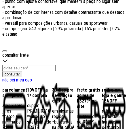
- punho com ajuste confortável que mantém a peça no lugar sem
apertar
- combinação de cor intensa com detalhe contrastante que destaca
a produção
- versátil para composições urbanas, casuais ou sportwear
- composição: 54% algodão | 29% poliamida | 15% poliéster | 02%
elastano
consultar frete
consultar
não sei meu cep
parcelamento
10%OFF na
30 dias pra
frete grátis
retire em
sem juros
1ª compra
devolução
acima de
loja e ganhe
grátis
R$279* no
15%OFF
até 5x sem
cupom:
site
juros
PRIMEIRA10
em algumas
retiradas a
*parcela
*válido no
regiões,
no app acima
partir de 3
mínima de
site acima de
*buscamos
de R$259
horas e
R$40
R$319
na sua casa!
*opção
desconto