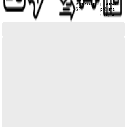
expressa pra
para usar na
SP
próxima
compra