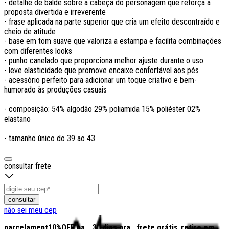
- detalhe de balde sobre a cabeça do personagem que reforça a
proposta divertida e irreverente
- frase aplicada na parte superior que cria um efeito descontraído e
cheio de atitude
- base em tom suave que valoriza a estampa e facilita combinações
com diferentes looks
- punho canelado que proporciona melhor ajuste durante o uso
- leve elasticidade que promove encaixe confortável aos pés
- acessório perfeito para adicionar um toque criativo e bem-
humorado às produções casuais
- composição: 54% algodão 29% poliamida 15% poliéster 02%
elastano
- tamanho único do 39 ao 43
consultar frete
consultar
não sei meu cep
parcelamento
10%OFF na
30 dias pra
frete grátis
retire em