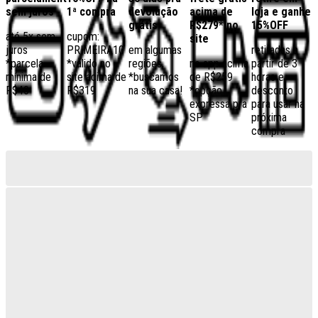
sem juros
1ª compra
devolução
acima de
loja e ganhe
grátis
R$279* no
15%OFF
até 5x sem
cupom:
site
juros
PRIMEIRA10
em algumas
retiradas a
*parcela
*válido no
regiões,
no app acima
partir de 3
mínima de
site acima de
*buscamos
de R$259
horas e
R$40
R$319
na sua casa!
*opção
desconto
expressa pra
para usar na
SP
próxima
compra