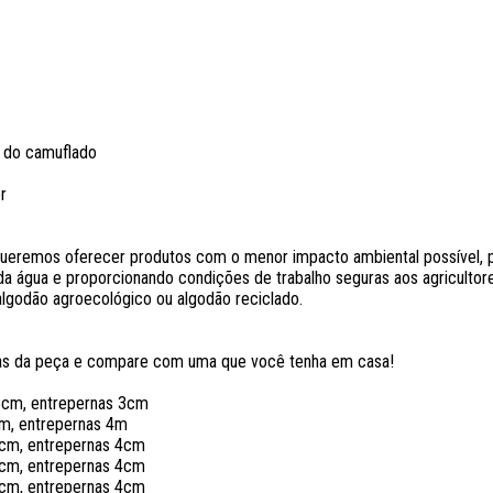
a do camuflado
r
remos oferecer produtos com o menor impacto ambiental possível, po
da água e proporcionando condições de trabalho seguras aos agricultore
 algodão agroecológico ou algodão reciclado.
das da peça e compare com uma que você tenha em casa!
,5cm, entrepernas 3cm
cm, entrepernas 4m
62cm, entrepernas 4cm
64cm, entrepernas 4cm
6cm, entrepernas 4cm