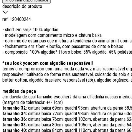
conferir disponibilidade
descrição do produto
ref:
120400244
- short em sarja 100% algodão
- modelagem com comprimento micro e cintura baixa
- com mix de estampas que mistura a tendência do animal print com 
- fechamento em zíper + botão, com passantes de cinto e bolsos
- composição: 100% algodão* | forro bolso: 55% algodão, 45% poliéste
*seu look youcom com algodão responsável!
temos o compromisso com uma moda cada vez mais responsável e que
responsável: cultivado de forma mais sustentável, cuidando do solo e 
better cotton, algodão brasileiro responsável (abr), algodão orgânico,
medidas da peça
em dúvida de qual tamanho escolher? dá uma olhadinha nessas medi
(margem de tolerância: +/- 1cm)
tamanho 32:
cintura baixa 69cm, quadril 95cm, abertura da perna 58
tamanho 34:
cintura baixa 72cm, quadril 98cm, abertura da perna 60
tamanho 36:
cintura baixa 76cm, quadril 102cm, abertura da perna 
tamanho 38:
cintura baixa 80cm, quadril 106cm, abertura da perna 
tamanho 40:
cintura baixa 84cm, quadril 110cm, abertura da perna 6