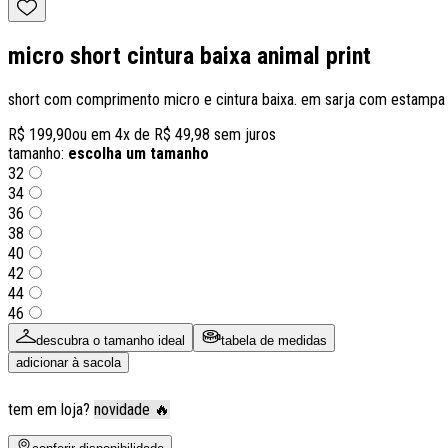
micro short cintura baixa animal print
short com comprimento micro e cintura baixa. em sarja com estampa s
R$ 199,90
ou em
4
x de
R$ 49,98
sem juros
tamanho:
escolha um tamanho
32
34
36
38
40
42
44
46
descubra o tamanho ideal
tabela de medidas
adicionar à sacola
tem em loja?
novidade 🔥