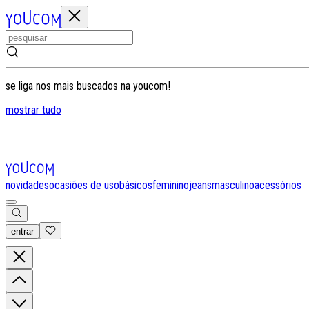
se liga nos mais buscados na youcom!
mostrar tudo
novidades
ocasiões de uso
básicos
feminino
jeans
masculino
acessórios
entrar
0