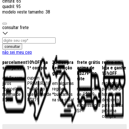
cintura: 65
quadril: 95
modelo veste tamanho: 38
consultar frete
consultar
não sei meu cep
parcelamento
10%OFF na
30 dias pra
frete grátis
retire em
sem juros
1ª compra
devolução
acima de
loja e ganhe
grátis
R$279* no
15%OFF
até 5x sem
cupom:
site
juros
PRIMEIRA10
em algumas
retiradas a
*parcela
*válido no
regiões,
no app acima
partir de 3
mínima de
site acima de
*buscamos
de R$259
horas e
R$40
R$319
na sua casa!
*opção
desconto
expressa pra
para usar na
SP
próxima
compra