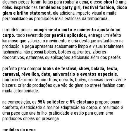
algumas peças foram feitas para roubar a cena, e esse
short
é uma
delas. inspirado nas
tendências party girl, festival fashion, disco
glam e brilho statement,
ele adiciona impacto visual e muita
personalidade às produções mais estilosas da temporada.
o modelo possui
comprimento curto e caimento ajustado ao
corpo.
todo revestido por
paetês aplicados,
entrega um efeito
luminoso que valoriza o movimento e cria destaque instantâneo na
produção. a peça apresenta acabamento limpo e visual totalmente
fashionista. não possui bolsos, botões aparentes, zíperes
decorativos, estampas ou aplicações adicionais além dos paetês.
perfeito para compor
looks de festival, show, balada, festa,
carnaval, réveillon, date, aniversário e eventos especiais.
combina facilmente com tops, corsets, bodys, camisas oversized e
blazers, criando produções que vão do glam ao street fashion com
muita autenticidade.
na composição, os
95% poliéster e 5% elastano
proporcionam
conforto, elasticidade e melhor adaptação ao corpo. o resultado é
uma peça que une brilho, praticidade e estilo para quem ama
produções cheias de presença.
medidas da peça