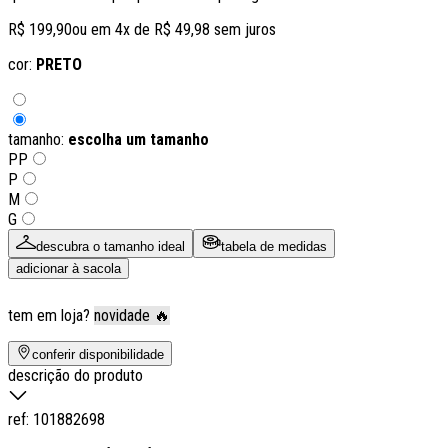
R$ 199,90
ou em
4
x de
R$ 49,98
sem juros
cor:
PRETO
tamanho:
escolha um tamanho
PP
P
M
G
descubra o tamanho ideal
tabela de medidas
adicionar à sacola
tem em loja?
novidade 🔥
conferir disponibilidade
descrição do produto
ref:
101882698