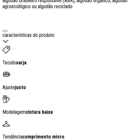
algodão brasileiro responsável (ABR), algodão orgânico, algodão
agroecológico ou algodão reciclado
características do produto
Tecido
sarja
Ajuste
justo
Modelagem
cintura baixa
Tendência
comprimento micro