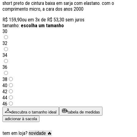
short preto de cintura baixa em sarja com elastano. com o
comprimento micro, a cara dos anos 2000
R$ 159,90
ou em
3
x de
R$ 53,30
sem juros
tamanho:
escolha um tamanho
30
32
34
36
38
40
42
44
46
descubra o tamanho ideal
tabela de medidas
adicionar à sacola
tem em loja?
novidade 🔥