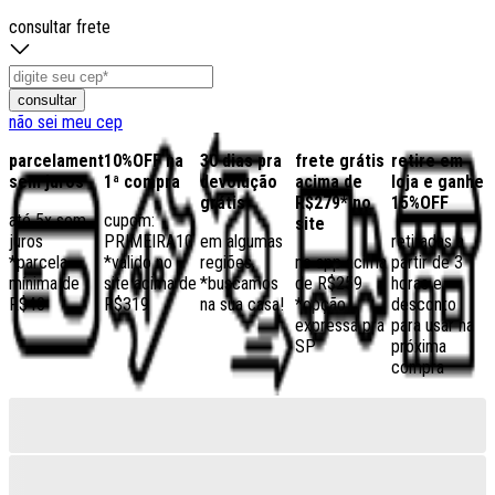
consultar frete
consultar
não sei meu cep
parcelamento
10%OFF na
30 dias pra
frete grátis
retire em
sem juros
1ª compra
devolução
acima de
loja e ganhe
grátis
R$279* no
15%OFF
até 5x sem
cupom:
site
juros
PRIMEIRA10
em algumas
retiradas a
*parcela
*válido no
regiões,
no app acima
partir de 3
mínima de
site acima de
*buscamos
de R$259
horas e
R$40
R$319
na sua casa!
*opção
desconto
expressa pra
para usar na
SP
próxima
compra