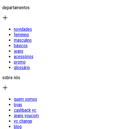
departamentos
novidades
feminino
masculino
básicos
jeans
acessórios
promo
glossário
sobre nós
quem somos
lojas
cashback yc
jeans youcom
yc change
blog