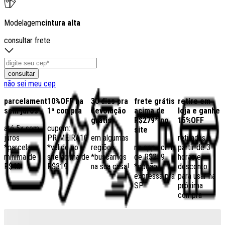
Modelagem
cintura alta
consultar frete
consultar
não sei meu cep
parcelamento
10%OFF na
30 dias pra
frete grátis
retire em
sem juros
1ª compra
devolução
acima de
loja e ganhe
grátis
R$279* no
15%OFF
até 5x sem
cupom:
site
juros
PRIMEIRA10
em algumas
retiradas a
*parcela
*válido no
regiões,
no app acima
partir de 3
mínima de
site acima de
*buscamos
de R$259
horas e
R$40
R$319
na sua casa!
*opção
desconto
expressa pra
para usar na
SP
próxima
compra