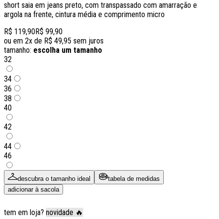
short saia em jeans preto, com transpassado com amarração e
argola na frente, cintura média e comprimento micro
R$ 119,90
R$ 99,90
ou em
2
x de
R$ 49,95
sem juros
tamanho:
escolha um tamanho
32
34
36
38
40
42
44
46
descubra o tamanho ideal
tabela de medidas
adicionar à sacola
tem em loja?
novidade 🔥