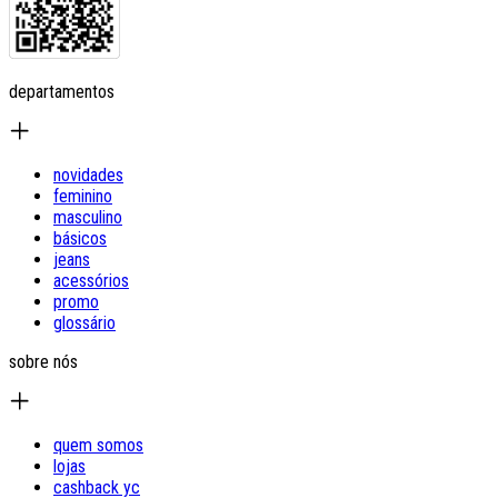
departamentos
novidades
feminino
masculino
básicos
jeans
acessórios
promo
glossário
sobre nós
quem somos
lojas
cashback yc