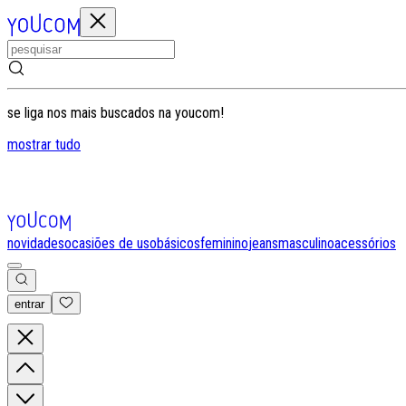
se liga nos mais buscados na youcom!
mostrar tudo
novidades
ocasiões de uso
básicos
feminino
jeans
masculino
acessórios
entrar
0