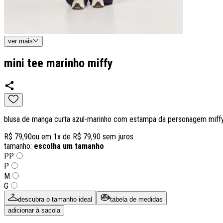
ver
mais
mini tee marinho miffy
blusa de manga curta azul-marinho com estampa da personagem miffy
R$ 79,90
ou em
1
x de
R$ 79,90
sem juros
tamanho:
escolha um tamanho
PP
P
M
G
descubra o tamanho ideal
tabela de medidas
adicionar à sacola