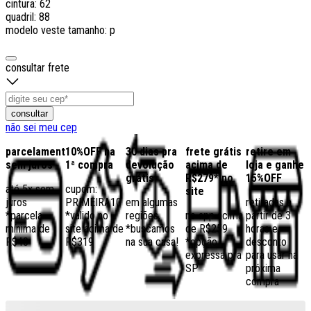
cintura: 62
quadril: 88
modelo veste tamanho: p
consultar frete
consultar
não sei meu cep
parcelamento
10%OFF na
30 dias pra
frete grátis
retire em
sem juros
1ª compra
devolução
acima de
loja e ganhe
grátis
R$279* no
15%OFF
até 5x sem
cupom:
site
juros
PRIMEIRA10
em algumas
retiradas a
*parcela
*válido no
regiões,
no app acima
partir de 3
mínima de
site acima de
*buscamos
de R$259
horas e
R$40
R$319
na sua casa!
*opção
desconto
expressa pra
para usar na
SP
próxima
compra