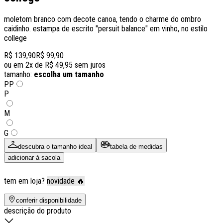
moletom branco com decote canoa, tendo o charme do ombro
caidinho. estampa de escrito "persuit balance" em vinho, no estilo
college
R$ 139,90
R$ 99,90
ou em
2
x de
R$ 49,95
sem juros
tamanho:
escolha um tamanho
PP
P
M
G
descubra o tamanho ideal
tabela de medidas
adicionar à sacola
tem em loja?
novidade 🔥
conferir disponibilidade
descrição do produto