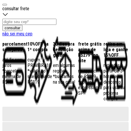
consultar frete
consultar
não sei meu cep
parcelamento
10%OFF na
30 dias pra
frete grátis
retire em
sem juros
1ª compra
devolução
acima de
loja e ganhe
grátis
R$279* no
15%OFF
até 5x sem
cupom:
site
juros
PRIMEIRA10
em algumas
retiradas a
*parcela
*válido no
regiões,
no app acima
partir de 3
mínima de
site acima de
*buscamos
de R$259
horas e
R$40
R$319
na sua casa!
*opção
desconto
expressa pra
para usar na
SP
próxima
compra