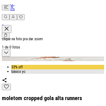
0
clique na foto pra dar zoom
1
de
0
fotos
33% off
básico yc
moletom cropped gola alta runners