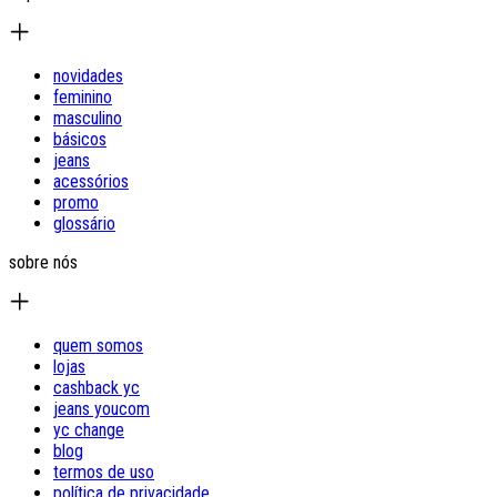
novidades
feminino
masculino
básicos
jeans
acessórios
promo
glossário
sobre nós
quem somos
lojas
cashback yc
jeans youcom
yc change
blog
termos de uso
política de privacidade