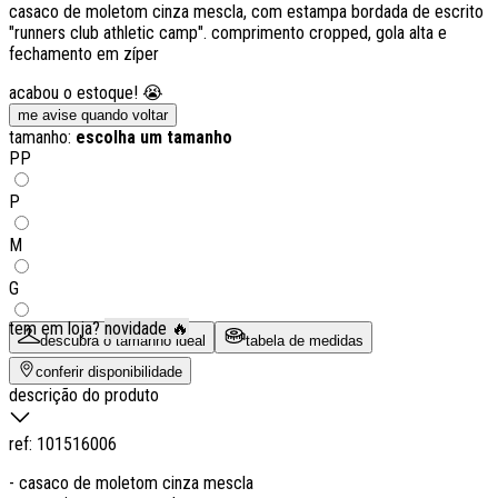
casaco de moletom cinza mescla, com estampa bordada de escrito
"runners club athletic camp". comprimento cropped, gola alta e
fechamento em zíper
acabou o estoque! 😭
me avise quando voltar
tamanho:
escolha um tamanho
PP
P
M
G
tem em loja?
novidade 🔥
descubra o tamanho ideal
tabela de medidas
conferir disponibilidade
descrição do produto
ref:
101516006
- casaco de moletom cinza mescla