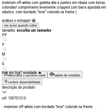
moletom off-white com golinha alta e punhos em ribana com listras
coloridas! comprimento levemente cropped com barra ajustada em
elástico. com bordado "love" colorido na frente (:
acabou o estoque! 😭
me avise quando voltar
tamanho:
escolha um tamanho
PP
P
M
G
tem em loja?
novidade 🔥
descubra o tamanho ideal
tabela de medidas
conferir disponibilidade
descrição do produto
ref:
100731513
- moletom off-white com bordado "love" colorido na frente