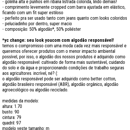
- golinha alta e punhos em ribana listrada colorida, lindo demais!
- comprimento levemente cropped com barra ajustada em elástico,
ficando com um fit super estiloso
- perfeito pra ser usado tanto com jeans quanto com looks coloridos
- peluciadinho por dentro, super macio
- composição: 50% algodão*, 50% poliéster
*yc change: seu look youcom com algodão responsável!
temos o compromisso com uma moda cada vez mais responsável e
queremos oferecer produtos com o menor impacto ambiental
possível, por isso, o algodão dos nossos produtos é adquirido como
algodão responsável: cultivado de forma mais sustentável, cuidando
do solo e da água e proporcionando condições de trabalho seguras
aos agricultores. incrível, né? (:
o algodão responsável pode ser adquirido como better cotton,
algodão brasileiro responsável (ABR), algodão orgânico, algodão
agroecológico ou algodão reciclado.
medidas da modelo:
altura: 1.70
busto: 90
cintura: 79
quadril: 97
modelo veste tamanho: m