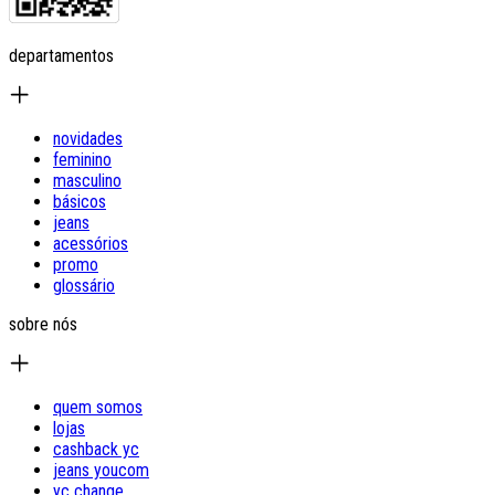
departamentos
novidades
feminino
masculino
básicos
jeans
acessórios
promo
glossário
sobre nós
quem somos
lojas
cashback yc
jeans youcom
yc change