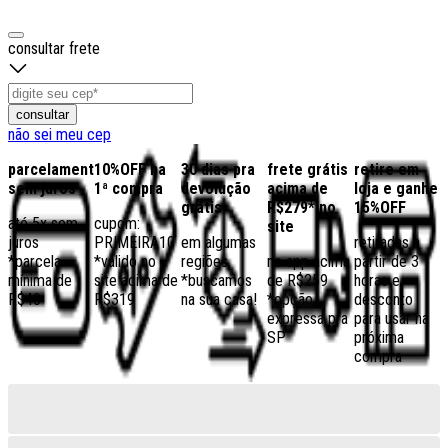
consultar frete
consultar
não sei meu cep
parcelamento
10%OFF na
30 dias pra
frete grátis
retire em
sem juros
1ª compra
devolução
acima de
loja e ganhe
grátis
R$279* no
15%OFF
até 5x sem
cupom:
site
juros
PRIMEIRA10
em algumas
retiradas a
*parcela
*válido no
regiões,
no app acima
partir de 3
mínima de
site acima de
*buscamos
de R$259
horas e
R$40
R$319
na sua casa!
*opção
desconto
expressa pra
para usar na
SP
próxima
compra