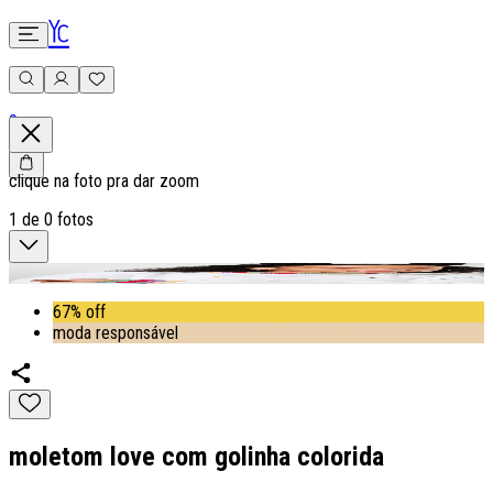
0
clique na foto pra dar zoom
1
de
0
fotos
67% off
moda responsável
moletom love com golinha colorida