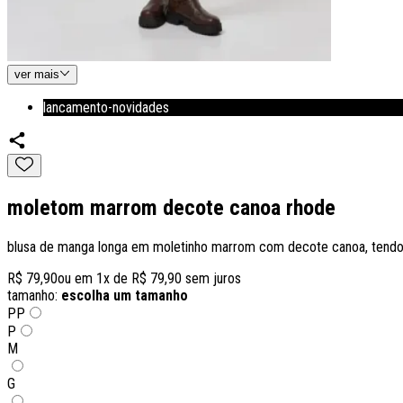
ver
mais
lancamento-novidades
moletom marrom decote canoa rhode
blusa de manga longa em moletinho marrom com decote canoa, tendo 
R$ 79,90
ou em
1
x de
R$ 79,90
sem juros
tamanho:
escolha um tamanho
PP
P
M
G