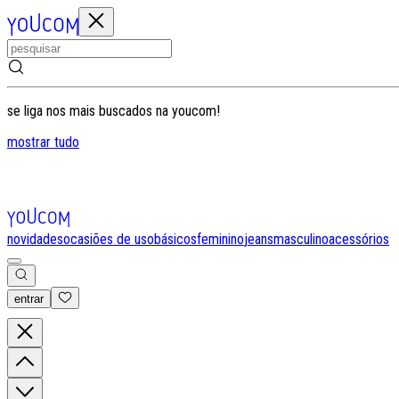
se liga nos mais buscados na youcom!
mostrar tudo
novidades
ocasiões de uso
básicos
feminino
jeans
masculino
acessórios
entrar
0