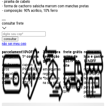
- piranha de cabelo
- forma de cachorro salsicha marrom com manchas pretas
- composição: 90% acrílico, 10% ferro
consultar frete
consultar
não sei meu cep
parcelamento
10%OFF na
30 dias pra
frete grátis
retire em
sem juros
1ª compra
devolução
acima de
loja e ganhe
grátis
R$279* no
15%OFF
até 5x sem
cupom:
site
juros
PRIMEIRA10
em algumas
retiradas a
*parcela
*válido no
regiões,
no app acima
partir de 3
mínima de
site acima de
*buscamos
de R$259
horas e
R$40
R$319
na sua casa!
*opção
desconto
expressa pra
para usar na
SP
próxima
compra