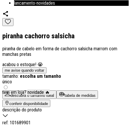
lancamento-novidades
piranha cachorro salsicha
piranha de cabelo em forma de cachorro salsicha marrom com
manchas pretas
acabou o estoque! 😭
me avise quando voltar
tamanho:
escolha um tamanho
único
tem em loja?
novidade 🔥
descubra o tamanho ideal
tabela de medidas
conferir disponibilidade
descrição do produto
ref:
101689901