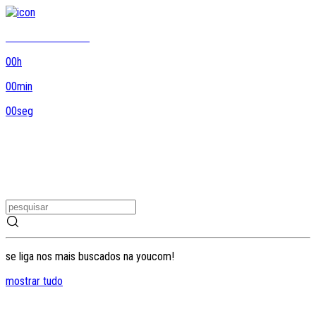
8DO8 termina em...
00
h
00
min
00
seg
se liga nos mais buscados na youcom!
mostrar tudo