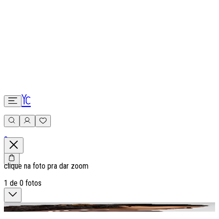
0
clique na foto pra dar zoom
1
de
0
fotos