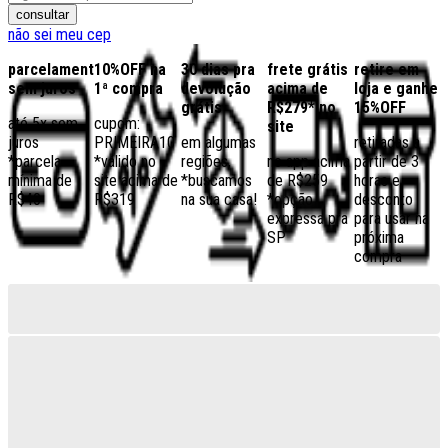
consultar
não sei meu cep
parcelamento
10%OFF na
30 dias pra
frete grátis
retire em
sem juros
1ª compra
devolução
acima de
loja e ganhe
grátis
R$279* no
15%OFF
até 5x sem
cupom:
site
juros
PRIMEIRA10
em algumas
retiradas a
*parcela
*válido no
regiões,
no app acima
partir de 3
mínima de
site acima de
*buscamos
de R$259
horas e
R$40
R$319
na sua casa!
*opção
desconto
expressa pra
para usar na
SP
próxima
compra