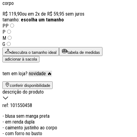
corpo
R$ 119,90
ou em
2
x de
R$ 59,95
sem juros
tamanho:
escolha um tamanho
PP
P
M
G
descubra o tamanho ideal
tabela de medidas
adicionar à sacola
tem em loja?
novidade 🔥
conferir disponibilidade
descrição do produto
ref:
101550458
- blusa sem manga preta
- em renda dupla
- caimento justinho ao corpo
- com forro no busto