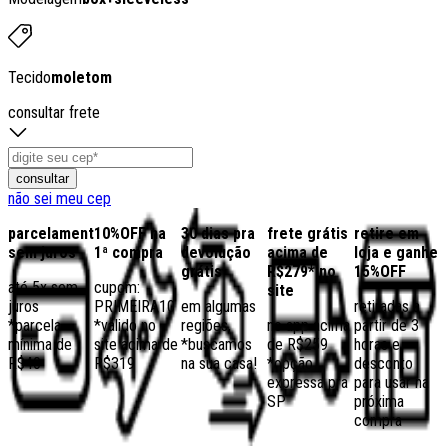
Tecido
moletom
consultar frete
consultar
não sei meu cep
parcelamento
10%OFF na
30 dias pra
frete grátis
retire em
sem juros
1ª compra
devolução
acima de
loja e ganhe
grátis
R$279* no
15%OFF
até 5x sem
cupom:
site
juros
PRIMEIRA10
em algumas
retiradas a
*parcela
*válido no
regiões,
no app acima
partir de 3
mínima de
site acima de
*buscamos
de R$259
horas e
R$40
R$319
na sua casa!
*opção
desconto
expressa pra
para usar na
SP
próxima
compra