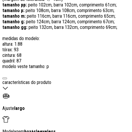
tamanho pp:
peito 102cm, barra 102cm, comprimento 61cm;
tamanho p:
peito 108cm, barra 108cm, comprimento 63cm;
tamanho m:
peito 116cm, barra 116cm, comprimento 65cm;
tamanho g:
peito 124cm, barra 124cm, comprimento 67cm;
tamanho gg:
peito 132cm, barra 132cm, comprimento 69cm;
medidas do modelo:
altura: 1.88
tórax: 93
cintura: 68
quadril: 87
modelo veste tamanho: p
características do produto
Ajuste
largo
Modelagem
box
+
sleeveless