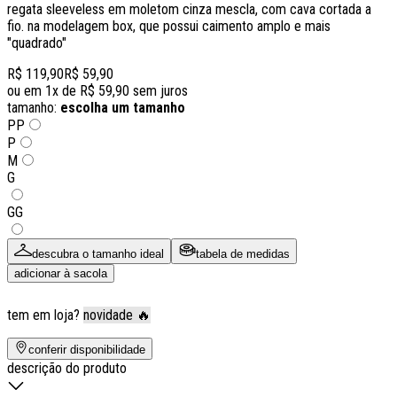
regata sleeveless em moletom cinza mescla, com cava cortada a
fio. na modelagem box, que possui caimento amplo e mais
"quadrado"
R$ 119,90
R$ 59,90
ou em
1
x de
R$ 59,90
sem juros
tamanho:
escolha um tamanho
PP
P
M
G
GG
descubra o tamanho ideal
tabela de medidas
adicionar à sacola
tem em loja?
novidade 🔥
conferir disponibilidade
descrição do produto