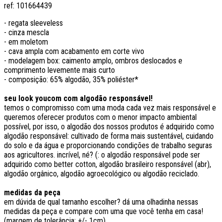
ref:
101664439
- regata sleeveless
- cinza mescla
- em moletom
- cava ampla com acabamento em corte vivo
- modelagem box: caimento amplo, ombros deslocados e
comprimento levemente mais curto
- composição: 65% algodão, 35% poliéster*
seu look youcom com algodão responsável!
temos o compromisso com uma moda cada vez mais responsável e
queremos oferecer produtos com o menor impacto ambiental
possível, por isso, o algodão dos nossos produtos é adquirido como
algodão responsável: cultivado de forma mais sustentável, cuidando
do solo e da água e proporcionando condições de trabalho seguras
aos agricultores. incrível, né? (: o algodão responsável pode ser
adquirido como better cotton, algodão brasileiro responsável (abr),
algodão orgânico, algodão agroecológico ou algodão reciclado.
medidas da peça
em dúvida de qual tamanho escolher? dá uma olhadinha nessas
medidas da peça e compare com uma que você tenha em casa!
(margem de tolerância: +/- 1cm)