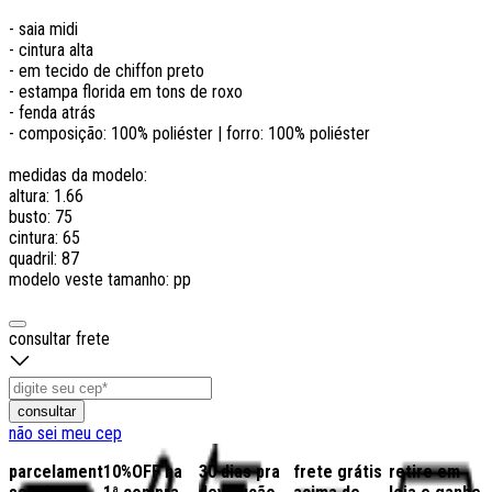
- saia midi
- cintura alta
- em tecido de chiffon preto
- estampa florida em tons de roxo
- fenda atrás
-
composição: 100% poliéster | forro: 100% poliéster
medidas da modelo:
altura: 1.66
busto: 75
cintura: 65
quadril: 87
modelo veste tamanho: pp
consultar frete
consultar
não sei meu cep
parcelamento
10%OFF na
30 dias pra
frete grátis
retire em