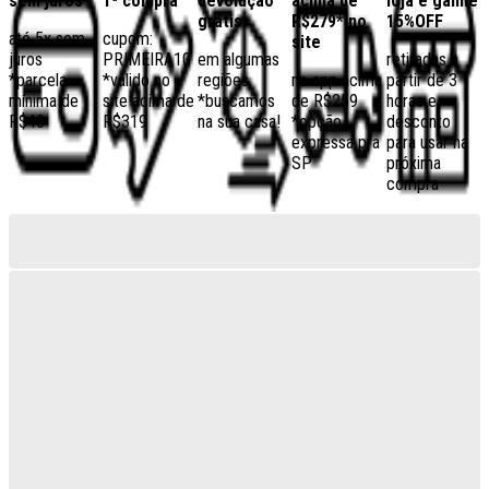
sem juros
1ª compra
devolução
acima de
loja e ganhe
grátis
R$279* no
15%OFF
até 5x sem
cupom:
site
juros
PRIMEIRA10
em algumas
retiradas a
*parcela
*válido no
regiões,
no app acima
partir de 3
mínima de
site acima de
*buscamos
de R$259
horas e
R$40
R$319
na sua casa!
*opção
desconto
expressa pra
para usar na
SP
próxima
compra