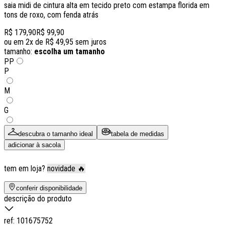
saia midi de cintura alta em tecido preto com estampa florida em
tons de roxo, com fenda atrás
R$ 179,90
R$ 99,90
ou em
2
x de
R$ 49,95
sem juros
tamanho:
escolha um tamanho
PP
P
M
G
descubra o tamanho ideal
tabela de medidas
adicionar à sacola
tem em loja?
novidade 🔥
conferir disponibilidade
descrição do produto
ref:
101675752