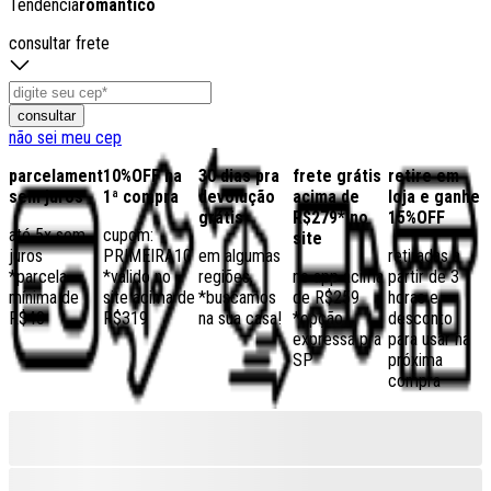
Tendência
romântico
consultar frete
consultar
não sei meu cep
parcelamento
10%OFF na
30 dias pra
frete grátis
retire em
sem juros
1ª compra
devolução
acima de
loja e ganhe
grátis
R$279* no
15%OFF
até 5x sem
cupom:
site
juros
PRIMEIRA10
em algumas
retiradas a
*parcela
*válido no
regiões,
no app acima
partir de 3
mínima de
site acima de
*buscamos
de R$259
horas e
R$40
R$319
na sua casa!
*opção
desconto
expressa pra
para usar na
SP
próxima
compra