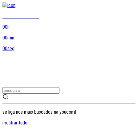
8DO8 termina em...
00
h
00
min
00
seg
se liga nos mais buscados na youcom!
mostrar tudo