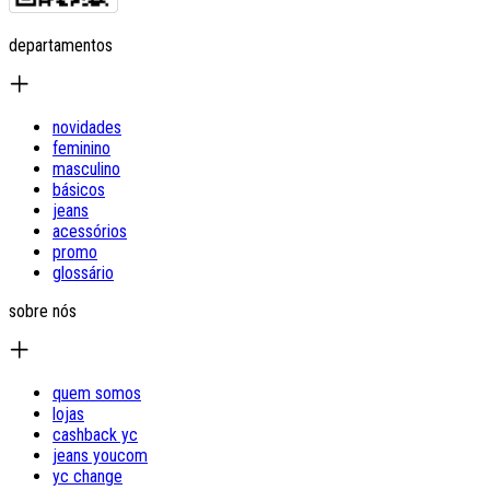
departamentos
novidades
feminino
masculino
básicos
jeans
acessórios
promo
glossário
sobre nós
quem somos
lojas
cashback yc
jeans youcom
yc change