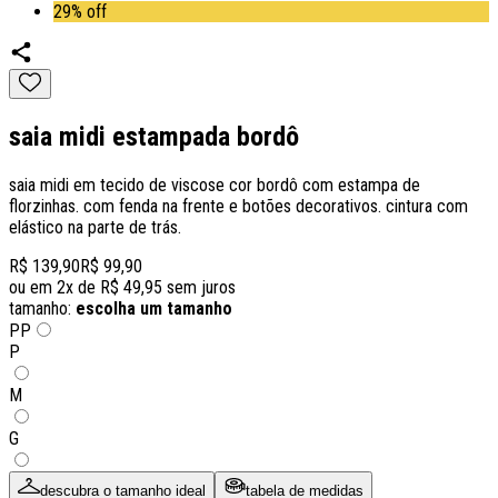
29% off
saia midi estampada bordô
saia midi em tecido de viscose cor bordô com estampa de
florzinhas. com fenda na frente e botões decorativos. cintura com
elástico na parte de trás.
R$ 139,90
R$ 99,90
ou em
2
x de
R$ 49,95
sem juros
tamanho:
escolha um tamanho
PP
P
M
G
descubra o tamanho ideal
tabela de medidas