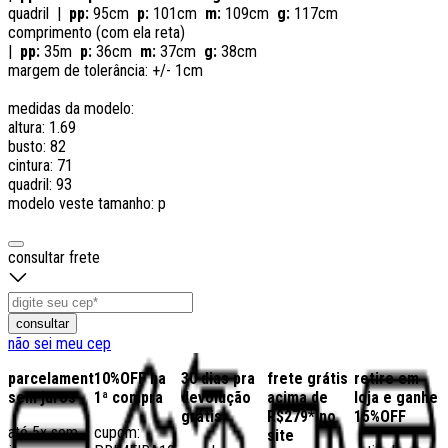
quadril |
pp:
95cm
p:
101cm
m:
109cm
g:
117cm
comprimento (com ela reta)
|
pp:
35m
p:
36cm
m:
37cm
g:
38cm
margem de tolerância: +/- 1cm
medidas da modelo:
altura: 1.69
busto: 82
cintura: 71
quadril: 93
modelo veste tamanho: p
consultar frete
consultar
não sei meu cep
parcelamento
10%OFF na
30 dias pra
frete grátis
retire em
sem juros
1ª compra
devolução
acima de
loja e ganhe
grátis
R$279* no
15%OFF
até 5x sem
cupom:
site