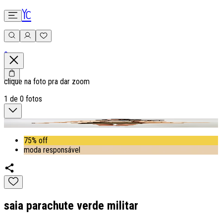
0
clique na foto pra dar zoom
1
de
0
fotos
75% off
moda responsável
saia parachute verde militar