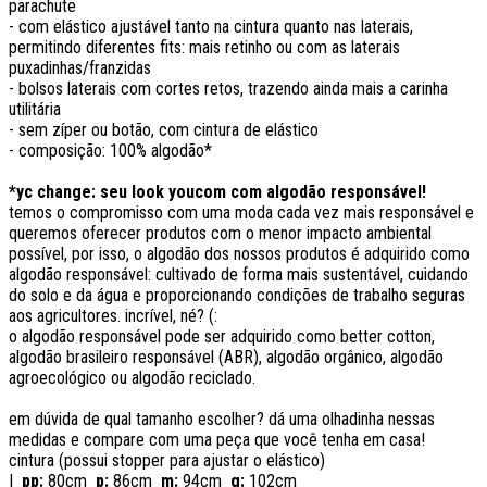
parachute
- com elástico ajustável tanto na cintura quanto nas laterais,
permitindo diferentes fits: mais retinho ou com as laterais
puxadinhas/franzidas
- bolsos laterais com cortes retos, trazendo ainda mais a carinha
utilitária
- sem zíper ou botão, com cintura de elástico
- composição: 100% algodão*
*yc change: seu look youcom com algodão responsável!
temos o compromisso com uma moda cada vez mais responsável e
queremos oferecer produtos com o menor impacto ambiental
possível, por isso, o algodão dos nossos produtos é adquirido como
algodão responsável: cultivado de forma mais sustentável, cuidando
do solo e da água e proporcionando condições de trabalho seguras
aos agricultores. incrível, né? (:
o algodão responsável pode ser adquirido como better cotton,
algodão brasileiro responsável (ABR), algodão orgânico, algodão
agroecológico ou algodão reciclado.
em dúvida de qual tamanho escolher? dá uma olhadinha nessas
medidas e compare com uma peça que você tenha em casa!
cintura (possui stopper para ajustar o elástico)
|
pp:
80cm
p:
86cm
m:
94cm
g:
102cm