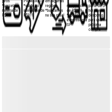
juros
PRIMEIRA10
em algumas
retiradas a
*parcela
*válido no
regiões,
no app acima
partir de 3
mínima de
site acima de
*buscamos
de R$259
horas e
R$40
R$319
na sua casa!
*opção
desconto
expressa pra
para usar na
SP
próxima
compra