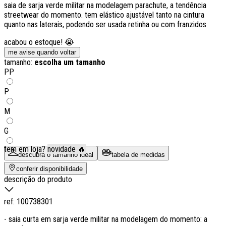
saia de sarja verde militar na modelagem parachute, a tendência
streetwear do momento. tem elástico ajustável tanto na cintura
quanto nas laterais, podendo ser usada retinha ou com franzidos
acabou o estoque! 😭
me avise quando voltar
tamanho:
escolha um tamanho
PP
P
M
G
tem em loja?
novidade 🔥
descubra o tamanho ideal
tabela de medidas
conferir disponibilidade
descrição do produto
ref:
100738301
- saia curta em sarja verde militar na modelagem do momento: a