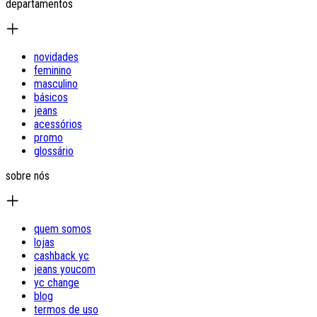
departamentos
novidades
feminino
masculino
básicos
jeans
acessórios
promo
glossário
sobre nós
quem somos
lojas
cashback yc
jeans youcom
yc change
blog
termos de uso