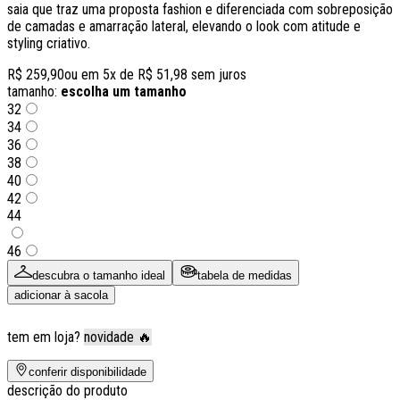
saia que traz uma proposta fashion e diferenciada com sobreposição
de camadas e amarração lateral, elevando o look com atitude e
styling criativo.
R$ 259,90
ou em
5
x de
R$ 51,98
sem juros
tamanho:
escolha um tamanho
32
34
36
38
40
42
44
46
descubra o tamanho ideal
tabela de medidas
adicionar à sacola
tem em loja?
novidade 🔥
conferir disponibilidade
descrição do produto