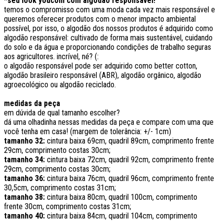
*seu look youcom com algodão responsável!
temos o compromisso com uma moda cada vez mais responsável e
queremos oferecer produtos com o menor impacto ambiental
possível, por isso, o algodão dos nossos produtos é adquirido como
algodão responsável: cultivado de forma mais sustentável, cuidando
do solo e da água e proporcionando condições de trabalho seguras
aos agricultores. incrível, né? (:
o algodão responsável pode ser adquirido como better cotton,
algodão brasileiro responsável (ABR), algodão orgânico, algodão
agroecológico ou algodão reciclado.
medidas da peça
em dúvida de qual tamanho escolher?
dá uma olhadinha nessas medidas da peça e compare com uma que
você tenha em casa! (margem de tolerância: +/- 1cm)
tamanho 32:
cintura baixa 69cm, quadril 89cm, comprimento frente
29cm, comprimento costas 30cm;
tamanho 34:
cintura baixa 72cm, quadril 92cm, comprimento frente
29cm, comprimento costas 30cm;
tamanho 36:
cintura baixa 76cm, quadril 96cm, comprimento frente
30,5cm, comprimento costas 31cm;
tamanho 38:
cintura baixa 80cm, quadril 100cm, comprimento
frente 30cm, comprimento costas 31cm;
tamanho 40:
cintura baixa 84cm, quadril 104cm, comprimento