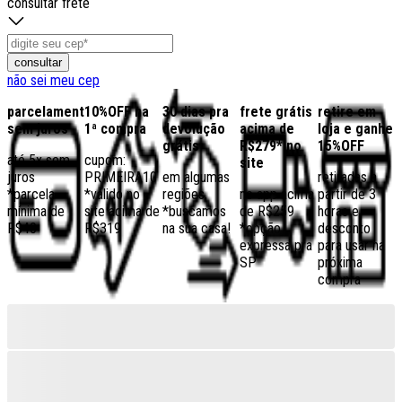
consultar frete
consultar
não sei meu cep
parcelamento
10%OFF na
30 dias pra
frete grátis
retire em
sem juros
1ª compra
devolução
acima de
loja e ganhe
grátis
R$279* no
15%OFF
até 5x sem
cupom:
site
juros
PRIMEIRA10
em algumas
retiradas a
*parcela
*válido no
regiões,
no app acima
partir de 3
mínima de
site acima de
*buscamos
de R$259
horas e
R$40
R$319
na sua casa!
*opção
desconto
expressa pra
para usar na
SP
próxima
compra