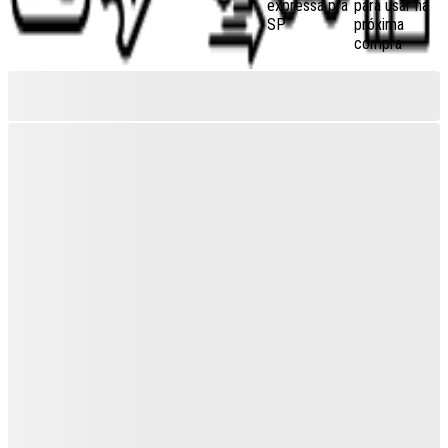
expressa pra
para usar na
SP
próxima
compra