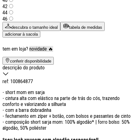
40
42
44
46
descubra o tamanho ideal
tabela de medidas
adicionar à sacola
tem em loja?
novidade 🔥
conferir disponibilidade
descrição do produto
ref:
100864877
- short mom em sarja
- cintura alta com elástico na parte de trás do cós, trazendo
conforto e valorizando a silhueta
- com a barra dobradinha
- fechamento em zíper + botão, com bolsos e passantes de cinto
- composição short sarja mom: 100% algodão* | forro bolso: 50%
algodão, 50% poliéster
*seu look youcom com algodão responsável!