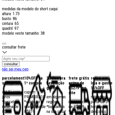
medidas da modelo do short caqui:
altura: 1.73
busto: 86
cintura: 65
quadril: 97
modelo veste tamanho: 38
consultar frete
consultar
não sei meu cep
parcelamento
10%OFF na
30 dias pra
frete grátis
retire em
sem juros
1ª compra
devolução
acima de
loja e ganhe
grátis
R$279* no
15%OFF
até 5x sem
cupom:
site
juros
PRIMEIRA10
em algumas
retiradas a
*parcela
*válido no
regiões,
no app acima
partir de 3
mínima de
site acima de
*buscamos
de R$259
horas e
R$40
R$319
na sua casa!
*opção
desconto