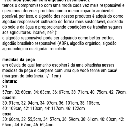
temos o compromisso com uma moda cada vez mais responsável e
queremos oferecer produtos com o menor impacto ambiental
possível, por isso, o algodão dos nossos produtos é adquirido como
algodão responsável: cultivado de forma mais sustentável, cuidando
do solo e da água e proporcionando condições de trabalho seguras
aos agricultores. incrível, né? (:
o algodão responsável pode ser adquirido como better cotton,
algodão brasileiro responsável (ABR), algodão orgânico, algodão
agroecológico ou algodão reciclado.
medidas da peça
em dúvida de qual tamanho escolher? dá uma olhadinha nessas
medidas da peça e compare com uma que você tenha em casa!
(margem de tolerância: +/- 1cm)
cintura:
30:
57cm, 32: 60cm, 34: 63cm, 36: 67cm, 38: 71cm, 40: 75cm, 42: 79cm,
quadril:
30: 91cm, 32: 94cm, 34: 97cm, 36: 101cm, 38: 105cm,
40: 109cm, 42: 113cm, 44: 117cm, 46: 122cm
coxa:
30: 60cm, 32: 55,5cm, 34: 57cm, 36: 59cm, 38: 61cm, 40: 63cm, 42:
65cm, 44: 67cm, 46: 69,4cm