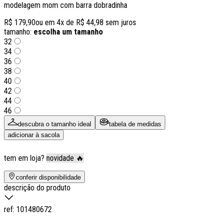
modelagem mom com barra dobradinha
R$ 179,90
ou em
4
x de
R$ 44,98
sem juros
tamanho:
escolha um tamanho
32
34
36
38
40
42
44
46
descubra o tamanho ideal
tabela de medidas
adicionar à sacola
tem em loja?
novidade 🔥
conferir disponibilidade
descrição do produto
ref:
101480672