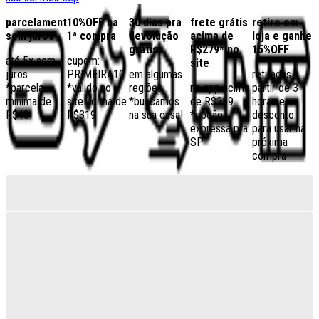
parcelamento
10%OFF na
30 dias pra
frete grátis
retire em
sem juros
1ª compra
devolução
acima de
loja e ganhe
grátis
R$279* no
15%OFF
até 5x sem
cupom:
site
juros
PRIMEIRA10
em algumas
retiradas a
*parcela
*válido no
regiões,
no app acima
partir de 3
mínima de
site acima de
*buscamos
de R$259
horas e
R$40
R$319
na sua casa!
*opção
desconto
expressa pra
para usar na
SP
próxima
compra