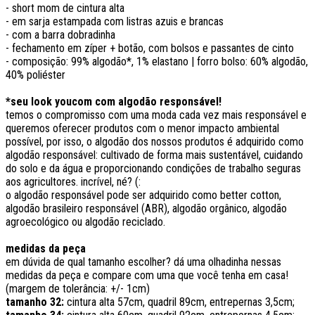
- short mom de cintura alta
- em sarja estampada com listras azuis e brancas
- com a barra dobradinha
- fechamento em zíper + botão, com bolsos e passantes de cinto
- composição: 99% algodão*, 1% elastano | forro bolso: 60% algodão,
40% poliéster
*seu look youcom com algodão responsável!
temos o compromisso com uma moda cada vez mais responsável e
queremos oferecer produtos com o menor impacto ambiental
possível, por isso, o algodão dos nossos produtos é adquirido como
algodão responsável: cultivado de forma mais sustentável, cuidando
do solo e da água e proporcionando condições de trabalho seguras
aos agricultores. incrível, né? (:
o algodão responsável pode ser adquirido como better cotton,
algodão brasileiro responsável (ABR), algodão orgânico, algodão
agroecológico ou algodão reciclado.
medidas da peça
em dúvida de qual tamanho escolher? dá uma olhadinha nessas
medidas da peça e compare com uma que você tenha em casa!
(margem de tolerância: +/- 1cm)
tamanho 32:
cintura alta 57cm, quadril 89cm, entrepernas 3,5cm;