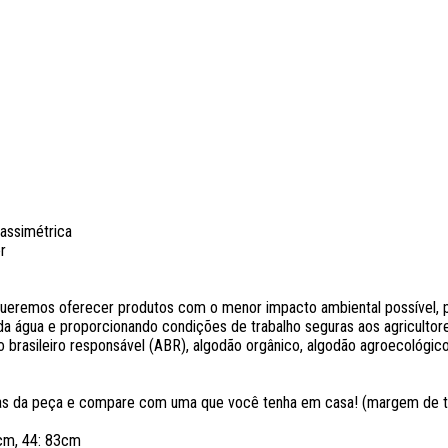
 assimétrica
r
remos oferecer produtos com o menor impacto ambiental possível, po
a água e proporcionando condições de trabalho seguras aos agricultores.
 brasileiro responsável (ABR), algodão orgânico, algodão agroecológico
as da peça e compare com uma que você tenha em casa! (margem de to
9cm, 44: 83cm