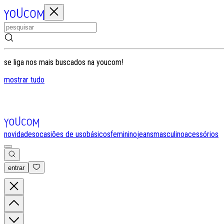
se liga nos mais buscados na youcom!
mostrar tudo
novidades
ocasiões de uso
básicos
feminino
jeans
masculino
acessórios
entrar
0