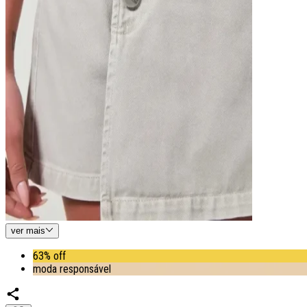
ver
mais
63% off
moda responsável