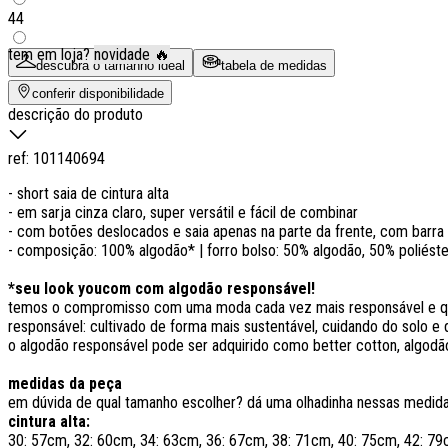
44
tem em loja?
novidade 🔥
descubra o tamanho ideal
tabela de medidas
conferir disponibilidade
descrição do produto
ref:
101140694
- short saia de cintura alta
- em sarja cinza claro, super versátil e fácil de combinar
- com botões deslocados e saia apenas na parte da frente, com barra
- composição: 100% algodão* | forro bolso: 50% algodão, 50% poliéste
*seu look youcom com algodão responsável!
temos o compromisso com uma moda cada vez mais responsável e que
responsável: cultivado de forma mais sustentável, cuidando do solo e d
o algodão responsável pode ser adquirido como better cotton, algodão
medidas da peça
em dúvida de qual tamanho escolher? dá uma olhadinha nessas medid
cintura alta:
30: 57cm, 32: 60cm, 34: 63cm, 36: 67cm, 38: 71cm, 40: 75cm, 42: 7