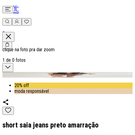
0
clique na foto pra dar zoom
1
de
0
fotos
20% off
moda responsável
short saia jeans preto amarração