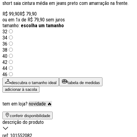
short saia cintura média em jeans preto com amarração na frente.
R$ 99,90
R$ 79,90
ou em
1
x de
R$ 79,90
sem juros
tamanho:
escolha um tamanho
32
34
36
38
40
42
44
46
descubra o tamanho ideal
tabela de medidas
adicionar à sacola
tem em loja?
novidade 🔥
conferir disponibilidade
descrição do produto
ref:
101552082