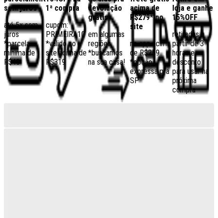
sem juros
1ª compra
devolução
acima de
loja e ganhe
grátis
R$279* no
15%OFF
até 5x sem
cupom:
site
juros
PRIMEIRA10
em algumas
retiradas a
*parcela
*válido no
regiões,
no app acima
partir de 3
mínima de
site acima de
*buscamos
de R$259
horas e
R$40
R$319
na sua casa!
*opção
desconto
expressa pra
para usar na
SP
próxima
compra