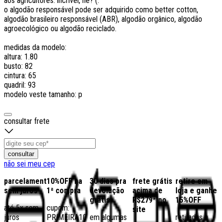
aos agricultores. incrível, né? (:
o algodão responsável pode ser adquirido como better cotton,
algodão brasileiro responsável (ABR), algodão orgânico, algodão
agroecológico ou algodão reciclado.
medidas da modelo:
altura: 1.80
busto: 82
cintura: 65
quadril: 93
modelo veste tamanho: p
consultar frete
consultar
não sei meu cep
parcelamento
10%OFF na
30 dias pra
frete grátis
retire em
sem juros
1ª compra
devolução
acima de
loja e ganhe
grátis
R$279* no
15%OFF
até 5x sem
cupom:
site
juros
PRIMEIRA10
em algumas
retiradas a