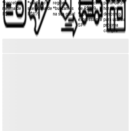
*parcela
*válido no
regiões,
no app acima
partir de 3
mínima de
site acima de
*buscamos
de R$259
horas e
R$40
R$319
na sua casa!
*opção
desconto
expressa pra
para usar na
SP
próxima
compra