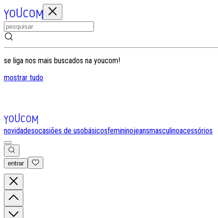
se liga nos mais buscados na youcom!
mostrar tudo
novidades
ocasiões de uso
básicos
feminino
jeans
masculino
acessórios
entrar
0