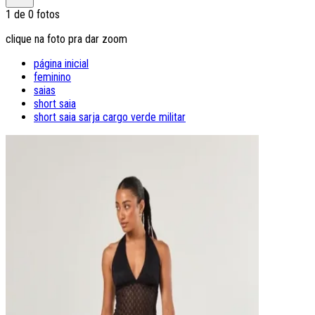
1
de
0
fotos
clique na foto pra dar zoom
página inicial
feminino
saias
short saia
short saia sarja cargo verde militar