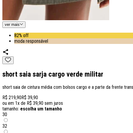
ver
mais
82% off
moda responsável
short saia sarja cargo verde militar
short saia de cintura média com bolsos cargo e a parte da frente tra
R$ 219,90
R$ 39,90
ou em
1
x de
R$ 39,90
sem juros
tamanho:
escolha um tamanho
30
32