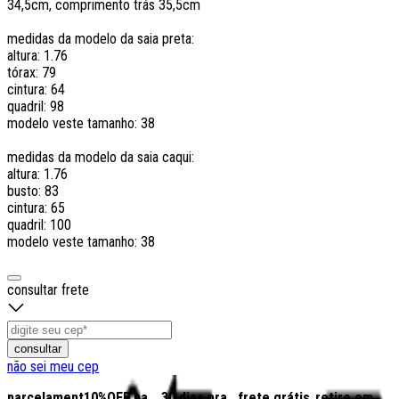
34,5cm, comprimento trás 35,5cm
medidas da modelo da saia preta:
altura: 1.76
tórax: 79
cintura: 64
quadril: 98
modelo veste tamanho: 38
medidas da modelo da saia caqui:
altura: 1.76
busto: 83
cintura: 65
quadril: 100
modelo veste tamanho: 38
consultar frete
consultar
não sei meu cep
parcelamento
10%OFF na
30 dias pra
frete grátis
retire em