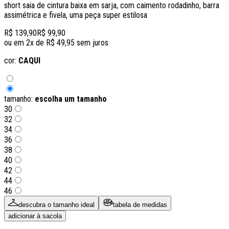
short saia de cintura baixa em sarja, com caimento rodadinho, barra
assimétrica e fivela, uma peça super estilosa
R$ 139,90
R$ 99,90
ou em
2
x de
R$ 49,95
sem juros
cor:
CAQUI
tamanho:
escolha um tamanho
30
32
34
36
38
40
42
44
46
descubra o tamanho ideal
tabela de medidas
adicionar à sacola