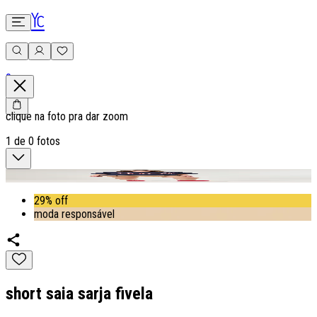
0
clique na foto pra dar zoom
1
de
0
fotos
29% off
moda responsável
short saia sarja fivela