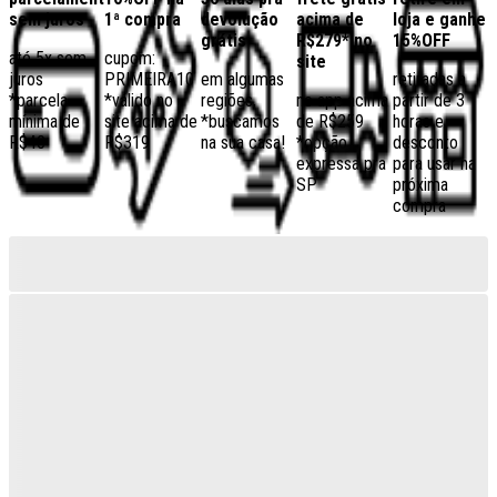
sem juros
1ª compra
devolução
acima de
loja e ganhe
grátis
R$279* no
15%OFF
até 5x sem
cupom:
site
juros
PRIMEIRA10
em algumas
retiradas a
*parcela
*válido no
regiões,
no app acima
partir de 3
mínima de
site acima de
*buscamos
de R$259
horas e
R$40
R$319
na sua casa!
*opção
desconto
expressa pra
para usar na
SP
próxima
compra