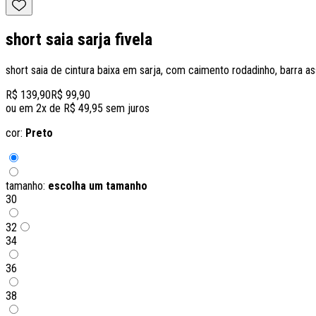
short saia sarja fivela
short saia de cintura baixa em sarja, com caimento rodadinho, barra as
R$ 139,90
R$ 99,90
ou em
2
x de
R$ 49,95
sem juros
cor:
Preto
tamanho:
escolha um tamanho
30
32
34
36
38