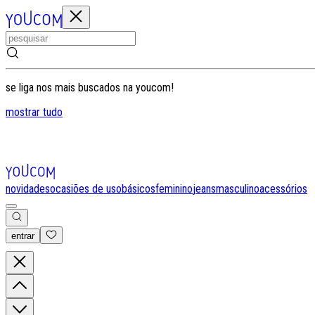
se liga nos mais buscados na youcom!
mostrar tudo
novidades
ocasiões de uso
básicos
feminino
jeans
masculino
acessórios
entrar
0