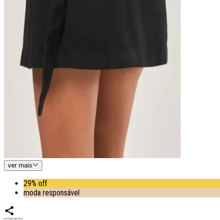
ver
mais
29% off
moda responsável