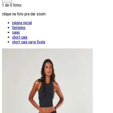
1
de
0
fotos
clique na foto pra dar zoom
página inicial
feminino
saias
short saia
short saia sarja fivela