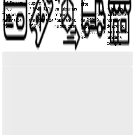
até 5x sem
cupom:
site
juros
PRIMEIRA10
em algumas
retiradas a
*parcela
*válido no
regiões,
no app acima
partir de 3
mínima de
site acima de
*buscamos
de R$259
horas e
R$40
R$319
na sua casa!
*opção
desconto
expressa pra
para usar na
SP
próxima
compra