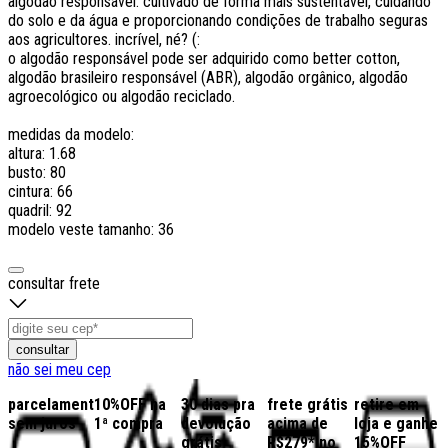
algodão responsável: cultivado de forma mais sustentável, cuidando
do solo e da água e proporcionando condições de trabalho seguras
aos agricultores. incrível, né? (:
o algodão responsável pode ser adquirido como better cotton,
algodão brasileiro responsável (ABR), algodão orgânico, algodão
agroecológico ou algodão reciclado.
medidas da modelo:
altura: 1.68
busto: 80
cintura: 66
quadril: 92
modelo veste tamanho: 36
consultar frete
consultar
não sei meu cep
parcelamento
10%OFF na
30 dias pra
frete grátis
retire em
sem juros
1ª compra
devolução
acima de
loja e ganhe
grátis
R$279* no
15%OFF