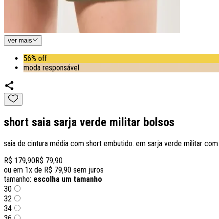
ver
mais
56% off
moda responsável
short saia sarja verde militar bolsos
saia de cintura média com short embutido. em sarja verde militar com b
R$ 179,90
R$ 79,90
ou em
1
x de
R$ 79,90
sem juros
tamanho:
escolha um tamanho
30
32
34
36