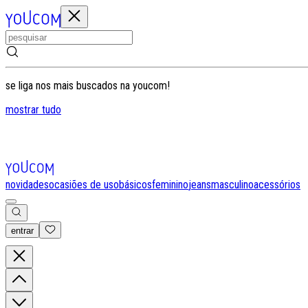
se liga nos mais buscados na youcom!
mostrar tudo
novidades
ocasiões de uso
básicos
feminino
jeans
masculino
acessórios
entrar
0