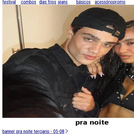
festival
combos
dias frios
jeans
básicos
acessórios
promo
banner pra noite terciario - 05-08