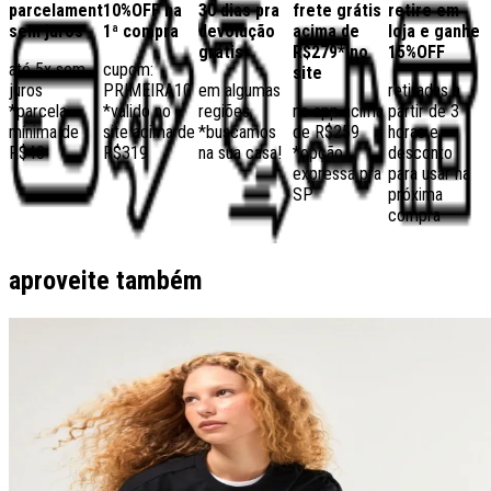
parcelamento
10%OFF na
30 dias pra
frete grátis
retire em
sem juros
1ª compra
devolução
acima de
loja e ganhe
grátis
R$279* no
15%OFF
até 5x sem
cupom:
site
juros
PRIMEIRA10
em algumas
retiradas a
*parcela
*válido no
regiões,
no app acima
partir de 3
mínima de
site acima de
*buscamos
de R$259
horas e
R$40
R$319
na sua casa!
*opção
desconto
expressa pra
para usar na
SP
próxima
compra
aproveite também