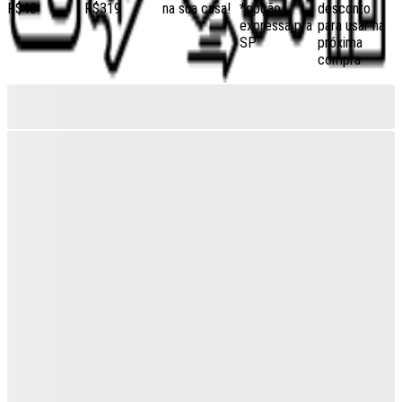
R$40
R$319
na sua casa!
*opção
desconto
expressa pra
para usar na
SP
próxima
compra