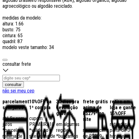
algodão brasileiro responsável (ABR), algodão orgânico, algodão
agroecológico ou algodão reciclado.
medidas da modelo:
altura: 1.66
busto: 75
cintura: 65
quadril: 87
modelo veste tamanho: 34
consultar frete
consultar
não sei meu cep
parcelamento
10%OFF na
30 dias pra
frete grátis
retire em
sem juros
1ª compra
devolução
acima de
loja e ganhe
grátis
R$279* no
15%OFF
até 5x sem
cupom:
site
juros
PRIMEIRA10
em algumas
retiradas a
*parcela
*válido no
regiões,
no app acima
partir de 3
mínima de
site acima de
*buscamos
de R$259
horas e