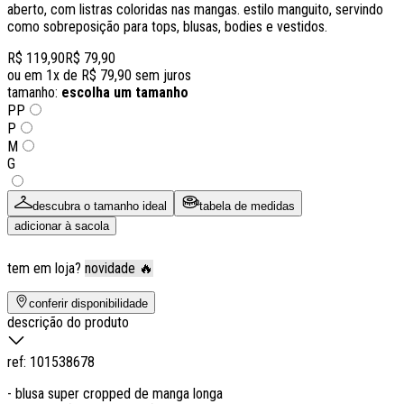
aberto, com listras coloridas nas mangas. estilo manguito, servindo
como sobreposição para tops, blusas, bodies e vestidos.
R$ 119,90
R$ 79,90
ou em
1
x de
R$ 79,90
sem juros
tamanho:
escolha um tamanho
PP
P
M
G
descubra o tamanho ideal
tabela de medidas
adicionar à sacola
tem em loja?
novidade 🔥
conferir disponibilidade
descrição do produto
ref:
101538678
- blusa super cropped de manga longa