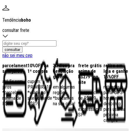
Tendência
boho
consultar frete
consultar
não sei meu cep
parcelamento
10%OFF na
30 dias pra
frete grátis
retire em
sem juros
1ª compra
devolução
acima de
loja e ganhe
grátis
R$279* no
15%OFF
até 5x sem
cupom:
site
juros
PRIMEIRA10
em algumas
retiradas a
*parcela
*válido no
regiões,
no app acima
partir de 3
mínima de
site acima de
*buscamos
de R$259
horas e
R$40
R$319
na sua casa!
*opção
desconto
expressa pra
para usar na
SP
próxima
compra