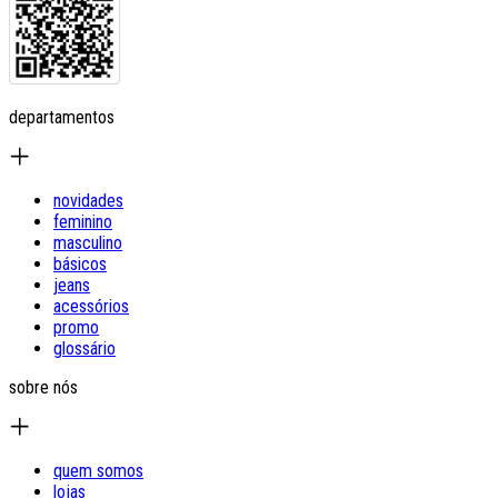
departamentos
novidades
feminino
masculino
básicos
jeans
acessórios
promo
glossário
sobre nós
quem somos
lojas