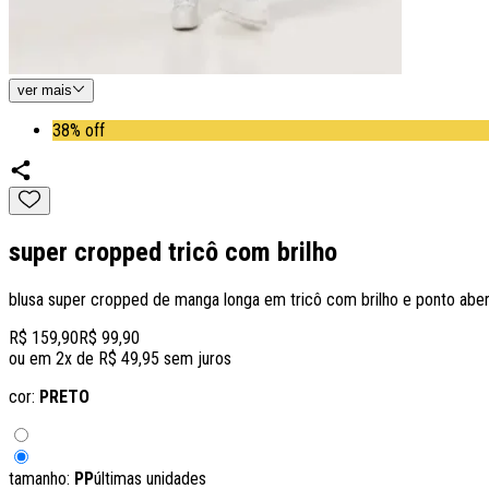
ver
mais
38% off
super cropped tricô com brilho
blusa super cropped de manga longa em tricô com brilho e ponto aber
R$ 159,90
R$ 99,90
ou em
2
x de
R$ 49,95
sem juros
cor:
PRETO
tamanho:
PP
últimas unidades