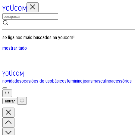
se liga nos mais buscados na youcom!
mostrar tudo
novidades
ocasiões de uso
básicos
feminino
jeans
masculino
acessórios
entrar
0