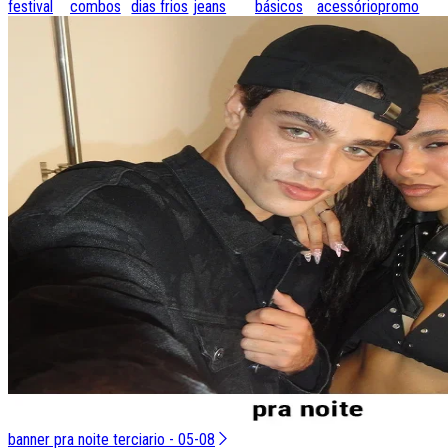
festival
combos
dias frios
jeans
básicos
acessórios
promo
banner pra noite terciario - 05-08