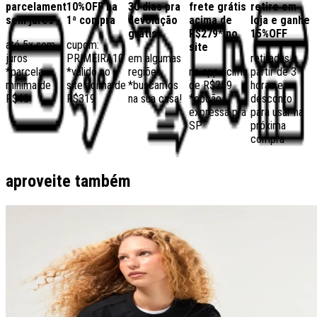
parcelamento
10%OFF na
30 dias pra
frete grátis
retire em
sem juros
1ª compra
devolução
acima de
loja e ganhe
grátis
R$279* no
15%OFF
até 5x sem
cupom:
site
juros
PRIMEIRA10
em algumas
retiradas a
*parcela
*válido no
regiões,
no app acima
partir de 3
mínima de
site acima de
*buscamos
de R$259
horas e
R$40
R$319
na sua casa!
*opção
desconto
expressa pra
para usar na
SP
próxima
compra
aproveite também