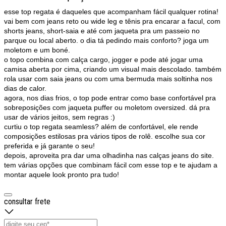
esse top regata é daqueles que acompanham fácil qualquer rotina!
vai bem com jeans reto ou wide leg e tênis pra encarar a facul, com
shorts jeans, short-saia e até com jaqueta pra um passeio no
parque ou local aberto. o dia tá pedindo mais conforto? joga um
moletom e um boné.
o topo combina com calça cargo, jogger e pode até jogar uma
camisa aberta por cima, criando um visual mais descolado. também
rola usar com saia jeans ou com uma bermuda mais soltinha nos
dias de calor.
agora, nos dias frios, o top pode entrar como base confortável pra
sobreposições com jaqueta puffer ou moletom oversized. dá pra
usar de vários jeitos, sem regras :)
curtiu o top regata
seamless
? além de confortável, ele rende
composições estilosas pra vários tipos de rolê. escolhe sua cor
preferida e já garante o seu!
depois, aproveita pra dar uma olhadinha nas calças jeans do site.
tem várias opções que combinam fácil com esse top e te ajudam a
montar aquele look pronto pra tudo!
consultar frete