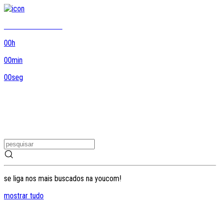
8DO8 termina em...
00
h
00
min
00
seg
se liga nos mais buscados na youcom!
mostrar tudo