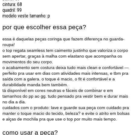
cintura: 68
quadril: 99
modelo veste tamanho: p
por
que escolher essa peça?
essa é daquelas peças coringa que fazem diferença no guarda-
roupa!
o top regata seamless tem caimento justinho que valoriza o corpo
sem apertar, graças à malha com elastano que acompanha os
movimentos do seu corpo.
o acabamento sem costura deixa tudo mais clean e confortável —
perfeito pra usar em dias com atividades mais intensas, e tbm pra
saída com a galera. o toque é macio, o fit é confortável e a
durabilidade manda bem também.
tá disponível em cores neutras e fáceis de combinar e em
tamanhos do pp ao gg. tudo pensado pra vestir bem e durar mais
no dia a dia.
cuidados com o produto: lave e guarde sua peça com cuidado pra
manter o toque macio do tecido, beleza? e evite o atrito em bolsas
e alças de mochila pra que use o top por muito mais tempo.
como usar a peça?