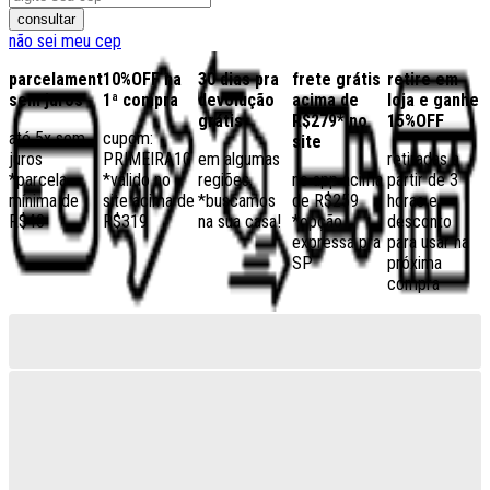
consultar
não sei meu cep
parcelamento
10%OFF na
30 dias pra
frete grátis
retire em
sem juros
1ª compra
devolução
acima de
loja e ganhe
grátis
R$279* no
15%OFF
até 5x sem
cupom:
site
juros
PRIMEIRA10
em algumas
retiradas a
*parcela
*válido no
regiões,
no app acima
partir de 3
mínima de
site acima de
*buscamos
de R$259
horas e
R$40
R$319
na sua casa!
*opção
desconto
expressa pra
para usar na
SP
próxima
compra