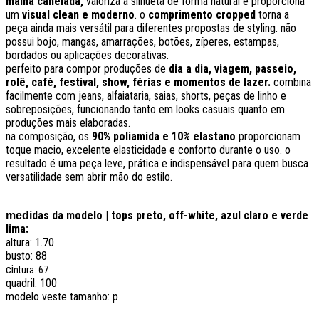
malha canelada,
valoriza a silhueta de forma natural e proporciona
um
visual clean e moderno
. o
c
omprimento cropped
torna a
peça ainda mais versátil para diferentes propostas de styling. não
possui bojo, mangas, amarrações, botões, zíperes, estampas,
bordados ou aplicações decorativas.
perfeito para compor produções de
dia a dia, viagem, passeio,
rolê, café, festival, show, férias e momentos de lazer.
combina
facilmente com jeans, alfaiataria, saias, shorts, peças de linho e
sobreposições, funcionando tanto em looks casuais quanto em
produções mais elaboradas.
na composição, os
90% poliamida e 10% elastano
proporcionam
toque macio, excelente elasticidade e conforto durante o uso. o
resultado é uma peça leve, prática e indispensável para quem busca
versatilidade sem abrir mão do estilo.
das da modelo | tops preto, off-white, azul claro e verde
medi
lima:
altura: 1.70
busto: 88
ci
ntura: 67
quadril: 100
modelo veste tamanho: p