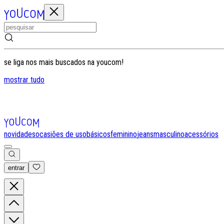
se liga nos mais buscados na youcom!
mostrar tudo
novidades
ocasiões de uso
básicos
feminino
jeans
masculino
acessórios
entrar
0