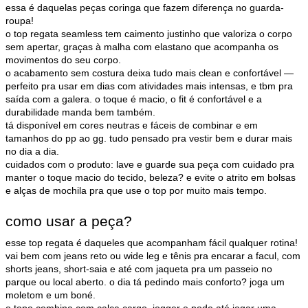
essa é daquelas peças coringa que fazem diferença no guarda-
roupa!
o top regata seamless tem caimento justinho que valoriza o corpo
sem apertar, graças à malha com elastano que acompanha os
movimentos do seu corpo.
o acabamento sem costura deixa tudo mais clean e confortável —
perfeito pra usar em dias com atividades mais intensas, e tbm pra
saída com a galera. o toque é macio, o fit é confortável e a
durabilidade manda bem também.
tá disponível em cores neutras e fáceis de combinar e em
tamanhos do pp ao gg. tudo pensado pra vestir bem e durar mais
no dia a dia.
cuidados com o produto: lave e guarde sua peça com cuidado pra
manter o toque macio do tecido, beleza? e evite o atrito em bolsas
e alças de mochila pra que use o top por muito mais tempo.
como usar a peça?
esse top regata é daqueles que acompanham fácil qualquer rotina!
vai bem com jeans reto ou wide leg e tênis pra encarar a facul, com
shorts jeans, short-saia e até com jaqueta pra um passeio no
parque ou local aberto. o dia tá pedindo mais conforto? joga um
moletom e um boné.
o topo combina com calça cargo, jogger e pode até jogar uma