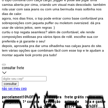
camisa aberta por cima, criando um visual mais descolado. também
rola usar com saia jeans ou com uma bermuda mais soltinha nos
dias de calor.
agora, nos dias frios, o top pode entrar como base confortável pra
sobreposições com jaqueta puffer ou moletom oversized. dá pra
usar de vários jeitos, sem regras :)
curtiu o top regata
seamless
? além de confortável, ele rende
composições estilosas pra vários tipos de rolê. escolhe sua cor
preferida e já garante o seu!
depois, aproveita pra dar uma olhadinha nas calças jeans do site.
tem várias opções que combinam fácil com esse top e te ajudam a
montar aquele look pronto pra tudo!
consultar frete
consultar
não sei meu cep
parcelamento
10%OFF na
30 dias pra
frete grátis
retire em
sem juros
1ª compra
devolução
acima de
loja e ganhe
grátis
R$279* no
15%OFF