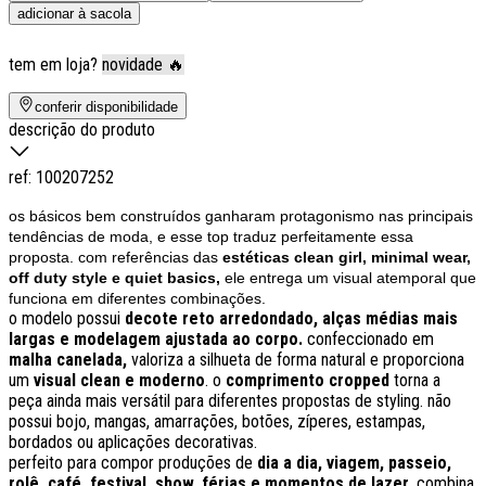
adicionar à sacola
tem em loja?
novidade 🔥
conferir disponibilidade
descrição do produto
ref:
100207252
os básicos bem construídos ganharam protagonismo nas principais
tendências de moda, e esse top traduz perfeitamente essa
proposta. com referências das
estéticas clean girl, minimal wear,
off duty style e quiet basics,
ele entrega um visual atemporal que
funciona em diferentes combinações.
o modelo possui
decote reto arredondado, alças médias mais
largas e modelagem ajustada ao corpo.
confeccionado em
malha canelada,
valoriza a silhueta de forma natural e proporciona
um
visual clean e moderno
. o
c
omprimento cropped
torna a
peça ainda mais versátil para diferentes propostas de styling. não
possui bojo, mangas, amarrações, botões, zíperes, estampas,
bordados ou aplicações decorativas.
perfeito para compor produções de
dia a dia, viagem, passeio,
rolê, café, festival, show, férias e momentos de lazer.
combina