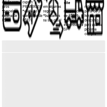
até 5x sem
cupom:
site
juros
PRIMEIRA10
em algumas
retiradas a
*parcela
*válido no
regiões,
no app acima
partir de 3
mínima de
site acima de
*buscamos
de R$259
horas e
R$40
R$319
na sua casa!
*opção
desconto
expressa pra
para usar na
SP
próxima
compra