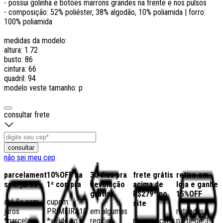
- possui golinha e botões marrons grandes na frente e nos pulsos
- composição: 52% poliéster, 38% algodão, 10% poliamida | forro:
100% poliamida
medidas da modelo:
altura: 1.72
busto: 86
cintura: 66
quadril: 94
modelo veste tamanho: p
consultar frete
consultar
não sei meu cep
parcelamento
10%OFF na
30 dias pra
frete grátis
retire em
sem juros
1ª compra
devolução
acima de
loja e ganhe
grátis
R$279* no
15%OFF
até 5x sem
cupom:
site
juros
PRIMEIRA10
em algumas
retiradas a
*parcela
*válido no
regiões,
no app acima
partir de 3