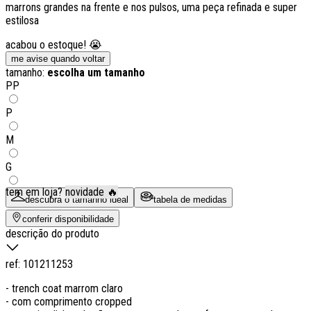
marrons grandes na frente e nos pulsos, uma peça refinada e super
estilosa
acabou o estoque! 😭
me avise quando voltar
tamanho:
escolha um tamanho
PP
P
M
G
tem em loja?
novidade 🔥
descubra o tamanho ideal
tabela de medidas
conferir disponibilidade
descrição do produto
ref:
101211253
- trench coat marrom claro
- com comprimento cropped