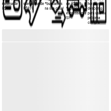
mínima de
site acima de
*buscamos
de R$259
horas e
R$40
R$319
na sua casa!
*opção
desconto
expressa pra
para usar na
SP
próxima
compra