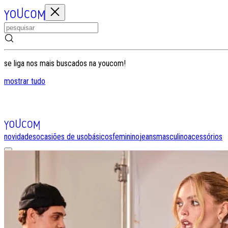
se liga nos mais buscados na youcom!
mostrar tudo
novidades
ocasiões de uso
básicos
feminino
jeans
masculino
acessórios
entrar
0