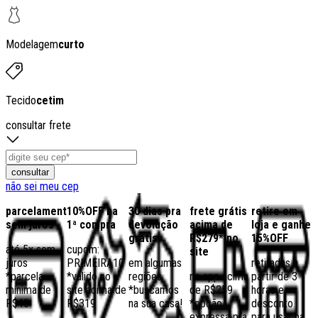
Modelagem
curto
Tecido
cetim
consultar frete
consultar
não sei meu cep
parcelamento
10%OFF na
30 dias pra
frete grátis
retire em
sem juros
1ª compra
devolução
acima de
loja e ganhe
grátis
R$279* no
15%OFF
até 5x sem
cupom:
site
juros
PRIMEIRA10
em algumas
retiradas a
*parcela
*válido no
regiões,
no app acima
partir de 3
mínima de
site acima de
*buscamos
de R$259
horas e
R$40
R$319
na sua casa!
*opção
desconto
expressa pra
para usar na