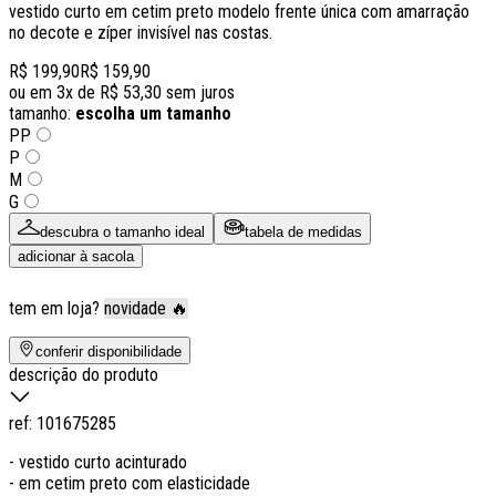
vestido curto em cetim preto modelo frente única com amarração
no decote e zíper invisível nas costas.
R$ 199,90
R$ 159,90
ou em
3
x de
R$ 53,30
sem juros
tamanho:
escolha um tamanho
PP
P
M
G
descubra o tamanho ideal
tabela de medidas
adicionar à sacola
tem em loja?
novidade 🔥
conferir disponibilidade
descrição do produto
ref:
101675285
- vestido curto acinturado
- em cetim preto com elasticidade