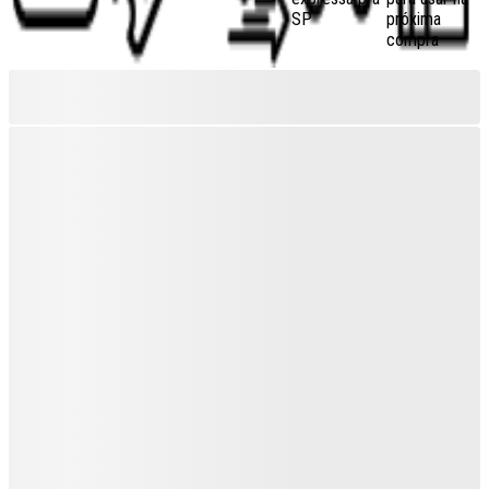
SP
próxima
compra