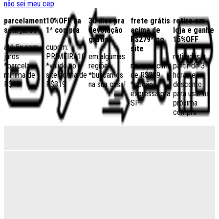
não sei meu cep
parcelamento
10%OFF na
30 dias pra
frete grátis
retire em
sem juros
1ª compra
devolução
acima de
loja e ganhe
grátis
R$279* no
15%OFF
até 5x sem
cupom:
site
juros
PRIMEIRA10
em algumas
retiradas a
*parcela
*válido no
regiões,
no app acima
partir de 3
mínima de
site acima de
*buscamos
de R$259
horas e
R$40
R$319
na sua casa!
*opção
desconto
expressa pra
para usar na
SP
próxima
compra