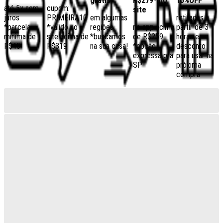
grátis
R$279* no
15%OFF
até 5x sem
cupom:
site
juros
PRIMEIRA10
em algumas
retiradas a
*parcela
*válido no
regiões,
no app acima
partir de 3
mínima de
site acima de
*buscamos
de R$259
horas e
R$40
R$319
na sua casa!
*opção
desconto
expressa pra
para usar na
SP
próxima
compra