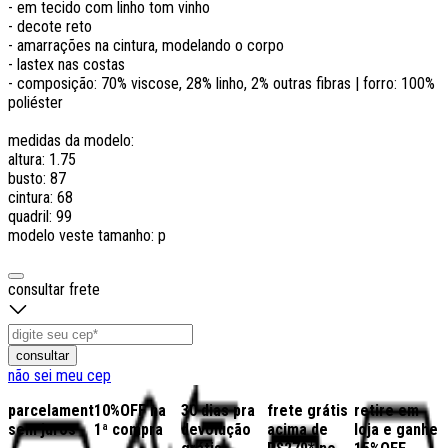
- em tecido com linho tom vinho
- decote reto
- amarrações na cintura, modelando o corpo
- lastex nas costas
- composição: 70% viscose, 28% linho, 2% outras fibras | forro: 100%
poliéster
medidas da modelo:
altura: 1.75
busto: 87
cintura: 68
quadril: 99
modelo veste tamanho: p
consultar frete
consultar
não sei meu cep
parcelamento
10%OFF na
30 dias pra
frete grátis
retire em
sem juros
1ª compra
devolução
acima de
loja e ganhe