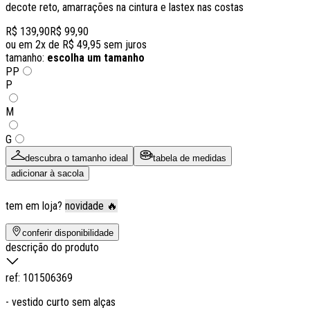
decote reto, amarrações na cintura e lastex nas costas
R$ 139,90
R$ 99,90
ou em
2
x de
R$ 49,95
sem juros
tamanho:
escolha um tamanho
PP
P
M
G
descubra o tamanho ideal
tabela de medidas
adicionar à sacola
tem em loja?
novidade 🔥
conferir disponibilidade
descrição do produto
ref:
101506369
- vestido curto sem alças