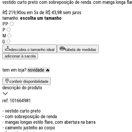
vestido curto preto com sobreposição de renda. com manga longa flar
R$ 219,90
ou em
5
x de
R$ 43,98
sem juros
tamanho:
escolha um tamanho
PP
P
M
G
descubra o tamanho ideal
tabela de medidas
adicionar à sacola
tem em loja?
novidade 🔥
conferir disponibilidade
descrição do produto
ref:
101664981
- vestido curto preto
- com sobreposição de renda
- mangas longas estilo flare, com abertura na barra
- caimento justinho ao corpo