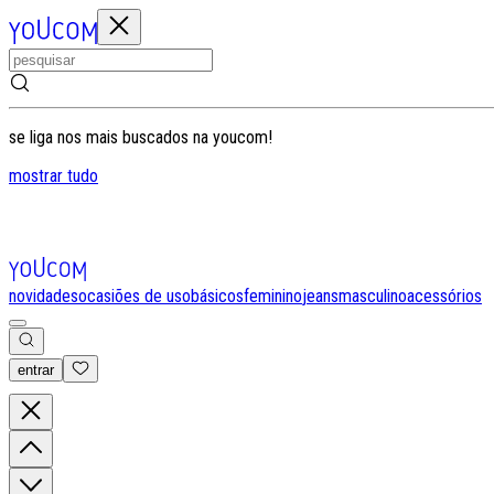
se liga nos mais buscados na youcom!
mostrar tudo
novidades
ocasiões de uso
básicos
feminino
jeans
masculino
acessórios
entrar
0