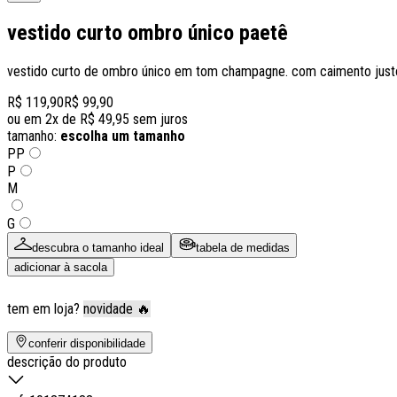
vestido curto ombro único paetê
vestido curto de ombro único em tom champagne. com caimento justo a
R$ 119,90
R$ 99,90
ou em
2
x de
R$ 49,95
sem juros
tamanho:
escolha um tamanho
PP
P
M
G
descubra o tamanho ideal
tabela de medidas
adicionar à sacola
tem em loja?
novidade 🔥
conferir disponibilidade
descrição do produto