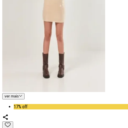
ver
mais
17% off