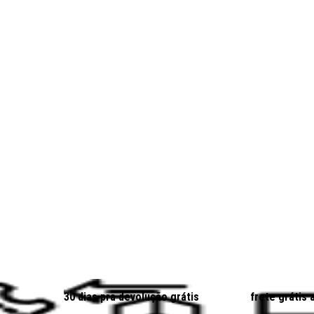
30 dias pra devolução grátis
frete grátis 