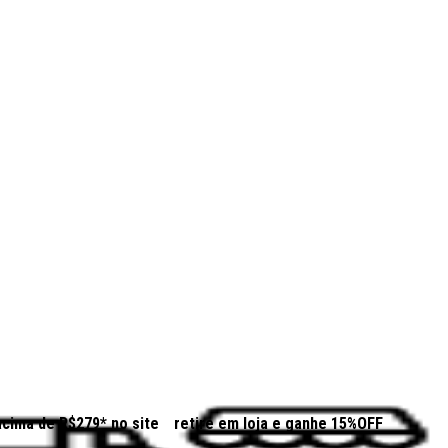
acima de R$279* no site
retire em loja e ganhe 15%OFF