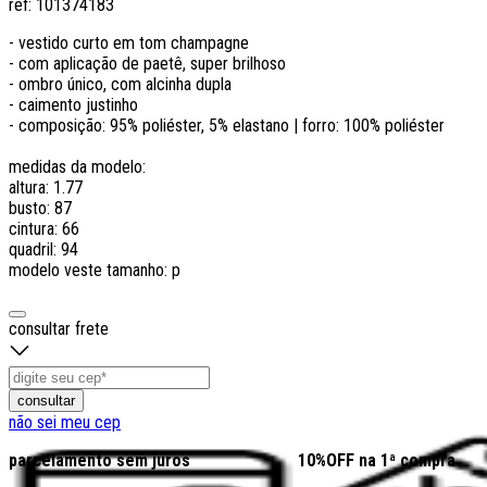
ref:
101374183
- vestido curto em tom champagne
- com aplicação de paetê, super brilhoso
- ombro único, com alcinha dupla
- caimento justinho
- composição: 95% poliéster, 5% elastano | forro: 100% poliéster
medidas da modelo:
altura: 1.77
busto: 87
cintura: 66
quadril: 94
modelo veste tamanho: p
consultar frete
consultar
não sei meu cep
parcelamento sem juros
10%OFF na 1ª compra