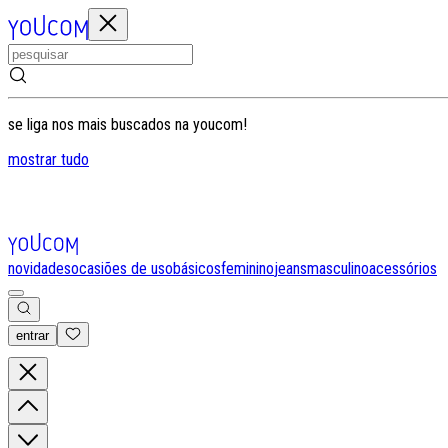
se liga nos mais buscados na youcom!
mostrar tudo
novidades
ocasiões de uso
básicos
feminino
jeans
masculino
acessórios
entrar
0