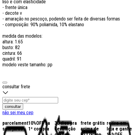
liso e com elasticidade
- frente única
- decote v
- amaração no pescoço, podendo ser feita de diversas formas
- composição: 90% poliamida, 10% elastano
medida das modelos:
altura: 1.65
busto: 82
cintura: 66
quadril: 91
modelo veste tamanho: pp
consultar frete
consultar
não sei meu cep
parcelamento
10%OFF na
30 dias pra
frete grátis
retire em
sem juros
1ª compra
devolução
acima de
loja e ganhe
grátis
R$279* no
15%OFF