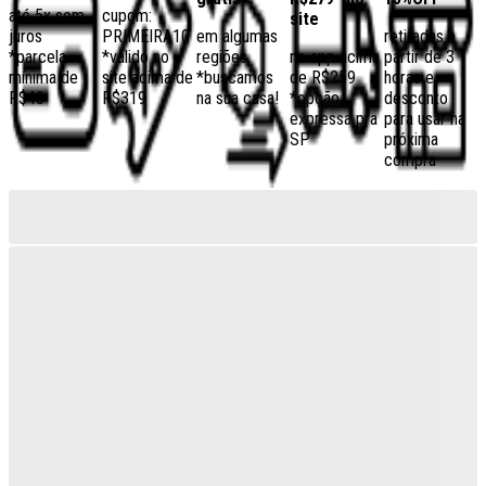
até 5x sem
cupom:
site
juros
PRIMEIRA10
em algumas
retiradas a
*parcela
*válido no
regiões,
no app acima
partir de 3
mínima de
site acima de
*buscamos
de R$259
horas e
R$40
R$319
na sua casa!
*opção
desconto
expressa pra
para usar na
SP
próxima
compra