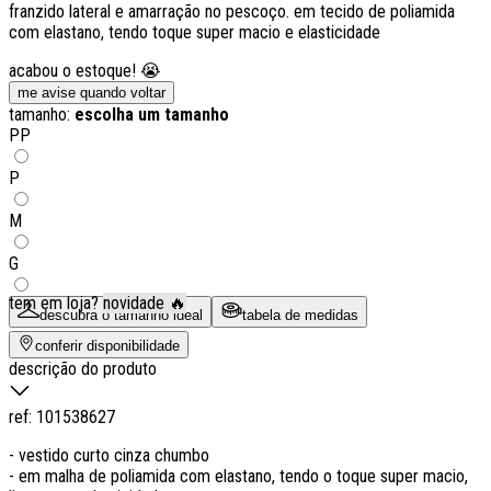
franzido lateral e amarração no pescoço. em tecido de poliamida
com elastano, tendo toque super macio e elasticidade
acabou o estoque! 😭
me avise quando voltar
tamanho:
escolha um tamanho
PP
P
M
G
tem em loja?
novidade 🔥
descubra o tamanho ideal
tabela de medidas
conferir disponibilidade
descrição do produto
ref:
101538627
- vestido curto cinza chumbo
- em malha de poliamida com elastano, tendo o toque super macio,